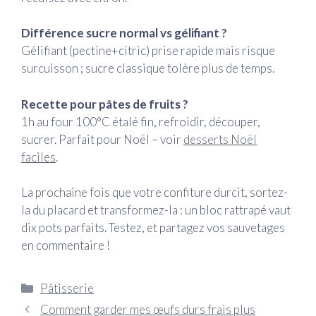
Différence sucre normal vs gélifiant ?
Gélifiant (pectine+citric) prise rapide mais risque
surcuisson ; sucre classique tolère plus de temps.
Recette pour pâtes de fruits ?
1h au four 100°C étalé fin, refroidir, découper,
sucrer. Parfait pour Noël – voir
desserts Noël
faciles
.
La prochaine fois que votre confiture durcit, sortez-
la du placard et transformez-la : un bloc rattrapé vaut
dix pots parfaits. Testez, et partagez vos sauvetages
en commentaire !
Catégories
Pâtisserie
Comment garder mes œufs durs frais plus