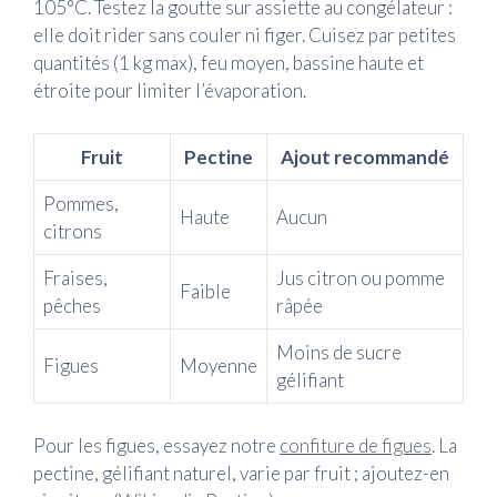
105°C. Testez la goutte sur assiette au congélateur :
elle doit rider sans couler ni figer. Cuisez par petites
quantités (1 kg max), feu moyen, bassine haute et
étroite pour limiter l’évaporation.
Fruit
Pectine
Ajout recommandé
Pommes,
Haute
Aucun
citrons
Fraises,
Jus citron ou pomme
Faible
pêches
râpée
Moins de sucre
Figues
Moyenne
gélifiant
Pour les figues, essayez notre
confiture de figues
. La
pectine, gélifiant naturel, varie par fruit ; ajoutez-en