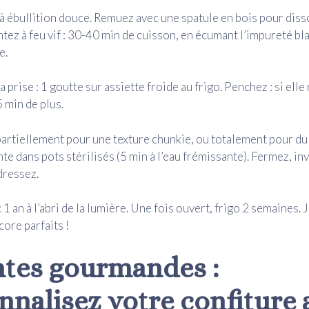
à ébullition douce. Remuez avec une spatule en bois pour diss
ez à feu vif : 30-40 min de cuisson, en écumant l’impureté bl
e.
a prise : 1 goutte sur assiette froide au frigo. Penchez : si elle r
5 min de plus.
artiellement pour une texture chunkie, ou totalement pour du 
nte dans pots stérilisés (5 min à l’eau frémissante). Fermez, in
dressez.
1 an à l’abri de la lumière. Une fois ouvert, frigo 2 semaines. J
core parfaits !
ntes gourmandes :
nnalisez votre confiture 