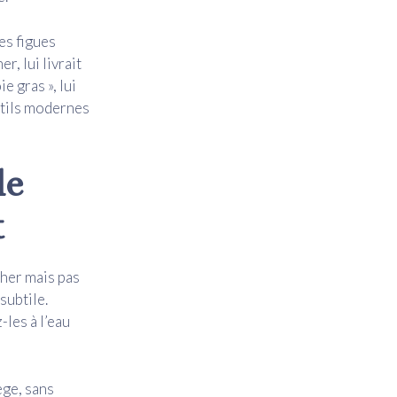
es figues
r, lui livrait
e gras », lui
outils modernes
le
t
cher mais pas
subtile.
-les à l’eau
ège, sans