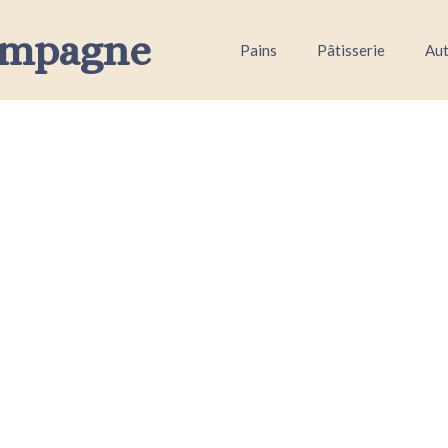
ampagne
Pains
Pâtisserie
Aut