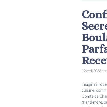
Confi
Secr
Boul
Parfa
Rece
19 avril 2026
pa
Imaginez l’ode
cuisine, comme
Comte de Champ
grand-mère, qui