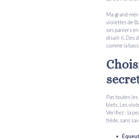
Ma grand-mère,
violettes de Ba
ses paniers en 
disait-il. Des
comme la bassi
Choisi
secret
Pas toutes les
blets. Les vio
Vérifiez : la p
tiède, sans sa
Équeut