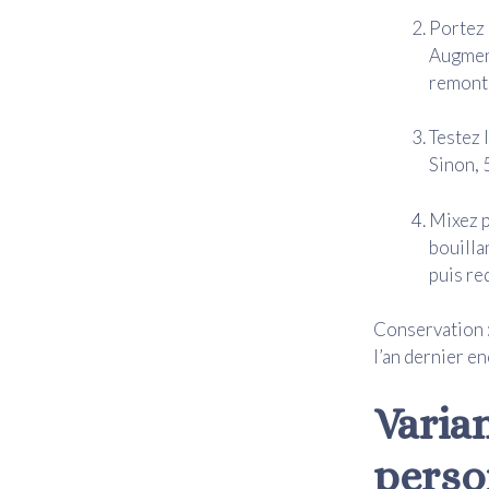
Portez 
Augment
remont
Testez l
Sinon, 
Mixez p
bouilla
puis re
Conservation : 
l’an dernier en
Varia
perso