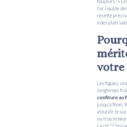
toujours : « Le
l’or liquide des
recette précis
à des plats sal
Pourq
mérit
votre
Les figues, ce
longtemps fraîc
confiture au 
jusqu’à Noël. 
alourdir le su
ou trop écœuran
La clé ? Choisi