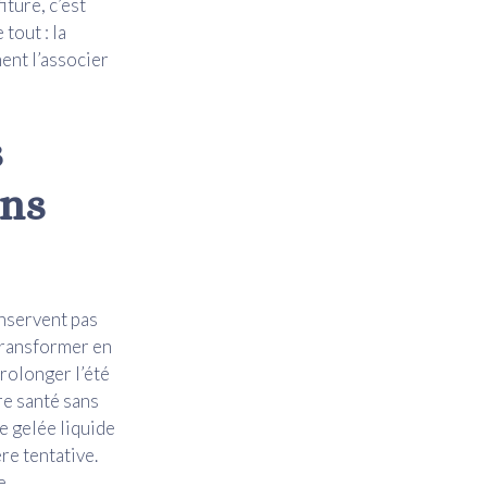
iture, c’est
 tout : la
ment l’associer
s
ans
onservent pas
 Transformer en
prolonger l’été
re santé sans
e gelée liquide
re tentative.
e.