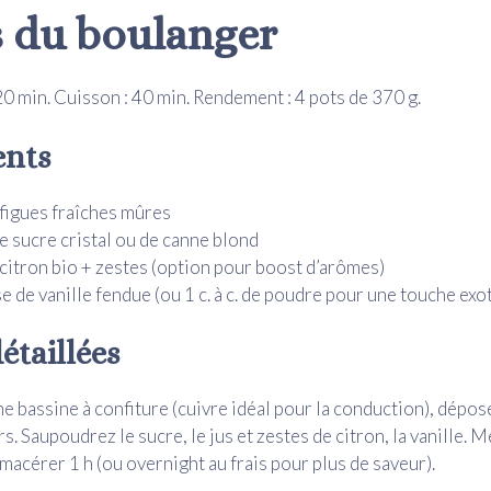
s du boulanger
20 min. Cuisson : 40 min. Rendement : 4 pots de 370 g.
ents
 figues fraîches mûres
e sucre cristal ou de canne blond
 citron bio + zestes (option pour boost d’arômes)
e de vanille fendue (ou 1 c. à c. de poudre pour une touche exo
étaillées
e bassine à confiture (cuivre idéal pour la conduction), dépose
rs. Saupoudrez le sucre, le jus et zestes de citron, la vanille. 
 macérer 1 h (ou overnight au frais pour plus de saveur).