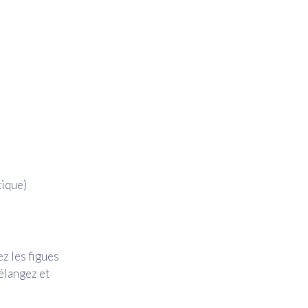
tique)
z les figues
Mélangez et