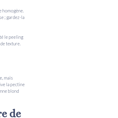
ure homogène.
se ; gardez-la
té le peeling
 de texture.
e, mais
ive la pectine
canne blond
re de