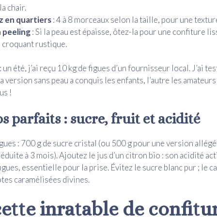
a chair.
 en quartiers
: 4 à 8 morceaux selon la taille, pour une text
 peeling
: Si la peau est épaisse, ôtez-la pour une confiture lis
 croquant rustique.
un été, j’ai reçu 10 kg de figues d’un fournisseur local. J’ai tes
 la version sans peau a conquis les enfants, l’autre les amateurs
us !
s parfaits : sucre, fruit et acidité
igues : 700 g de sucre cristal (ou 500 g pour une version allégé
duite à 3 mois). Ajoutez le jus d’un citron bio : son acidité act
igues, essentielle pour la prise. Évitez le sucre blanc pur ; le 
tes caramélisées divines.
ette inratable de confitu