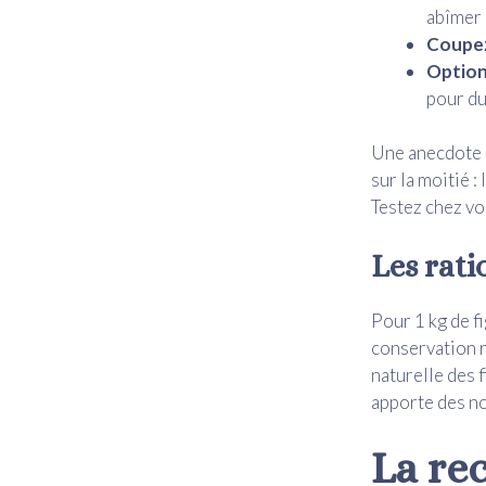
abîmer l
Coupez
Option
pour du
Une anecdote : 
sur la moitié :
Testez chez vo
Les ratio
Pour 1 kg de f
conservation ré
naturelle des f
apporte des no
La rec