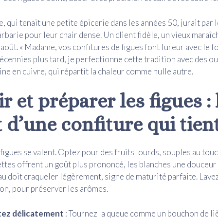
 qui tenait une petite épicerie dans les années 50, jurait par l
rbarie pour leur chair dense. Un client fidèle, un vieux maraîche
août. « Madame, vos confitures de figues font fureur avec le foi
 décennies plus tard, je perfectionne cette tradition avec des 
ne en cuivre, qui répartit la chaleur comme nulle autre.
r et préparer les figues : 
 d’une confiture qui tien
 figues se valent. Optez pour des fruits lourds, souples au tou
lettes offrent un goût plus prononcé, les blanches une douceur 
eau doit craqueler légèrement, signe de maturité parfaite. Lavez
von, pour préserver les arômes.
ez délicatement
: Tournez la queue comme un bouchon de li