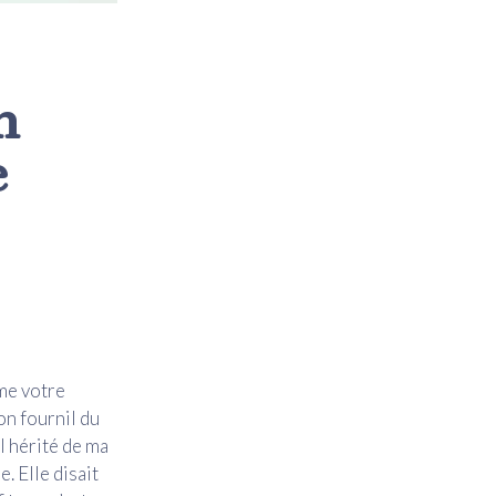
n
e
me votre
on fournil du
l hérité de ma
. Elle disait