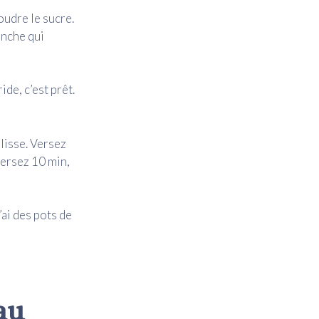
oudre le sucre.
anche qui
ide, c’est prêt.
lisse. Versez
versez 10 min,
’ai des pots de
au