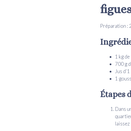
figue
Préparation : 
Ingrédi
1 kg de
700 g d
Jus d’1
1 gouss
Étapes d
Dans un
quartie
laissez