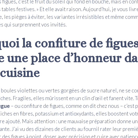
s figues, c’est le fruit du soleil qui fond en bouche, mais en conf
 tables festives. » Et elle avait raison. Aujourd’hui, je vous livre
e, les pièges à éviter, les variantes irrésistibles et même com
és qui surprennent vos invités.
uoi la confiture de figue
e une place d’honneur d
 cuisine
s boules violettes ou vertes gorgées de sucre naturel, ne se c
hes. Fragiles, elles mûrissent en un clin d’œil et fanent vite.
figue
– ou confiture de figues, comme on dit chez nous – c’est 
Riches en fibres, potassium et antioxydants, elles boostent vot
cre ajouté. Mais attention : une mauvaise préparation donne un
te. J’ai vu des dizaines de clients au fournil rater leur premiè
r des figues à point, doser avec précision et cuire avec patienc