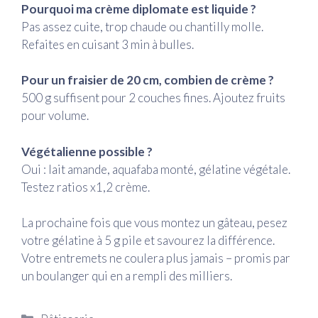
Pourquoi ma crème diplomate est liquide ?
Pas assez cuite, trop chaude ou chantilly molle.
Refaites en cuisant 3 min à bulles.
Pour un fraisier de 20 cm, combien de crème ?
500 g suffisent pour 2 couches fines. Ajoutez fruits
pour volume.
Végétalienne possible ?
Oui : lait amande, aquafaba monté, gélatine végétale.
Testez ratios x1,2 crème.
La prochaine fois que vous montez un gâteau, pesez
votre gélatine à 5 g pile et savourez la différence.
Votre entremets ne coulera plus jamais – promis par
un boulanger qui en a rempli des milliers.
Catégories