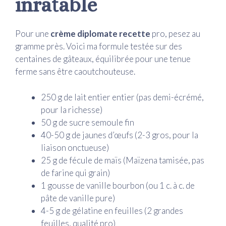
inratable
Pour une
crème diplomate recette
pro, pesez au
gramme près. Voici ma formule testée sur des
centaines de gâteaux, équilibrée pour une tenue
ferme sans être caoutchouteuse.
250 g de lait entier entier (pas demi-écrémé,
pour la richesse)
50 g de sucre semoule fin
40-50 g de jaunes d’œufs (2-3 gros, pour la
liaison onctueuse)
25 g de fécule de maïs (Maïzena tamisée, pas
de farine qui grain)
1 gousse de vanille bourbon (ou 1 c. à c. de
pâte de vanille pure)
4-5 g de gélatine en feuilles (2 grandes
feuilles, qualité pro)