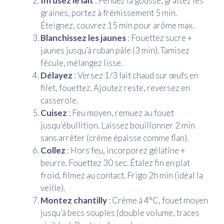
Infusez le lait
: Fendez la gousse, grattez les
graines, portez à frémissement 5 min.
Éteignez, couvrez 15 min pour arôme max.
Blanchissez les jaunes
: Fouettez sucre +
jaunes jusqu’à ruban pâle (3 min). Tamisez
fécule, mélangez lisse.
Délayez
: Versez 1/3 lait chaud sur œufs en
filet, fouettez. Ajoutez reste, reversez en
casserole.
Cuisez
: Feu moyen, remuez au fouet
jusqu’ébullition. Laissez bouillonner 2 min
sans arrêter (crème épaisse comme flan).
Collez
: Hors feu, incorporez gélatine +
beurre. Fouettez 30 sec. Étalez fin en plat
froid, filmez au contact. Frigo 2h min (idéal la
veille).
Montez chantilly
: Crème à 4°C, fouet moyen
jusqu’à becs souples (double volume, traces