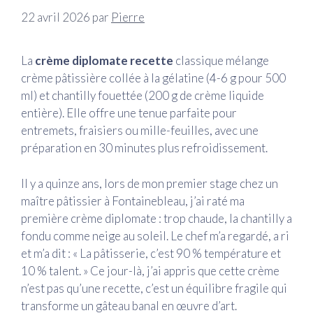
22 avril 2026
par
Pierre
La
crème diplomate recette
classique mélange
crème pâtissière collée à la gélatine (4-6 g pour 500
ml) et chantilly fouettée (200 g de crème liquide
entière). Elle offre une tenue parfaite pour
entremets, fraisiers ou mille-feuilles, avec une
préparation en 30 minutes plus refroidissement.
Il y a quinze ans, lors de mon premier stage chez un
maître pâtissier à Fontainebleau, j’ai raté ma
première crème diplomate : trop chaude, la chantilly a
fondu comme neige au soleil. Le chef m’a regardé, a ri
et m’a dit : « La pâtisserie, c’est 90 % température et
10 % talent. » Ce jour-là, j’ai appris que cette crème
n’est pas qu’une recette, c’est un équilibre fragile qui
transforme un gâteau banal en œuvre d’art.