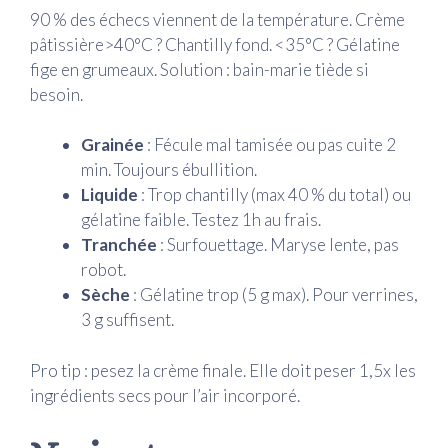
90 % des échecs viennent de la température. Crème
pâtissière>40°C ? Chantilly fond. <35°C ? Gélatine
fige en grumeaux. Solution : bain-marie tiède si
besoin.
Grainée
: Fécule mal tamisée ou pas cuite 2
min. Toujours ébullition.
Liquide
: Trop chantilly (max 40 % du total) ou
gélatine faible. Testez 1h au frais.
Tranchée
: Surfouettage. Maryse lente, pas
robot.
Sèche
: Gélatine trop (5 g max). Pour verrines,
3 g suffisent.
Pro tip : pesez la crème finale. Elle doit peser 1,5x les
ingrédients secs pour l’air incorporé.