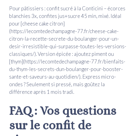
Pour pâtissiers : confit sucré à la Conticini – écorces
blanchies 3x, confites jus+sucre 45 min, mixé. Idéal
pour [cheese cake citron]
(https://lecomtedechampagne-77.fr/cheese-cake-
citron-la-recette-secrete-du-boulanger-pour-un-
desir-irresistible-qui-surpasse-toutes-les-versions-
classiques/). Version épicée : ajoutez piment ou
[thym](https://lecomtedechampagne-77.fr/bienfaits-
du-thym-les-secrets-dun-boulanger-pour-booster-
sante-et-saveurs-au-quotidien/). Express micro-
ondes ? Seulement si pressé, mais goûtez la
différence après 1 mois tradi.
FAQ : Vos questions
sur le confit de