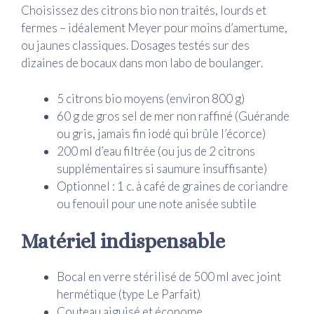
Choisissez des citrons bio non traités, lourds et
fermes – idéalement Meyer pour moins d’amertume,
ou jaunes classiques. Dosages testés sur des
dizaines de bocaux dans mon labo de boulanger.
5 citrons bio moyens (environ 800 g)
60 g de gros sel de mer non raffiné (Guérande
ou gris, jamais fin iodé qui brûle l’écorce)
200 ml d’eau filtrée (ou jus de 2 citrons
supplémentaires si saumure insuffisante)
Optionnel : 1 c. à café de graines de coriandre
ou fenouil pour une note anisée subtile
Matériel indispensable
Bocal en verre stérilisé de 500 ml avec joint
hermétique (type Le Parfait)
Couteau aiguisé et économe