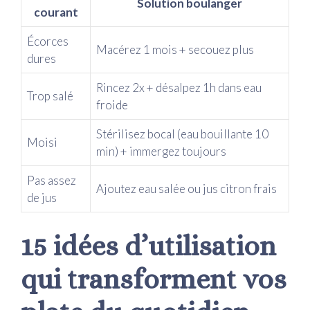
Solution boulanger
courant
Écorces
Macérez 1 mois + secouez plus
dures
Rincez 2x + désalpez 1h dans eau
Trop salé
froide
Stérilisez bocal (eau bouillante 10
Moisi
min) + immergez toujours
Pas assez
Ajoutez eau salée ou jus citron frais
de jus
15 idées d’utilisation
qui transforment vos