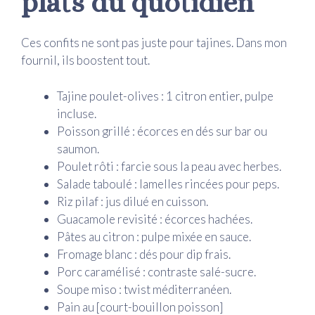
plats du quotidien
Ces confits ne sont pas juste pour tajines. Dans mon
fournil, ils boostent tout.
Tajine poulet-olives : 1 citron entier, pulpe
incluse.
Poisson grillé : écorces en dés sur bar ou
saumon.
Poulet rôti : farcie sous la peau avec herbes.
Salade taboulé : lamelles rincées pour peps.
Riz pilaf : jus dilué en cuisson.
Guacamole revisité : écorces hachées.
Pâtes au citron : pulpe mixée en sauce.
Fromage blanc : dés pour dip frais.
Porc caramélisé : contraste salé-sucre.
Soupe miso : twist méditerranéen.
Pain au [court-bouillon poisson]