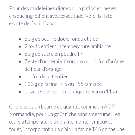
Pour des madeleines dignes d’un pâtissier, pesez
chaque ingrédient avec exactitude. Voici la liste
exacte de Cyril Lignac.
80 g de beurre doux, fondu et tiédi
2 œufs entiers, à température ambiante
60 g de sucre en poudre fin
Zeste d’un demi-citron bio ou 1 c. à c. d’arôme
de fleur d’oranger
1 c. à c. de lait entier
130 g de farine T45 ou T55 tamisée
1 sachet de levure chimique (environ 11 g)
Choisissez un beurre de qualité, comme un AOP
Normandie, pour un goût riche sans amertume. Les
œufs à température ambiante montent mieux au
fouet, incorporant plus d’air. La farine T45 donne une