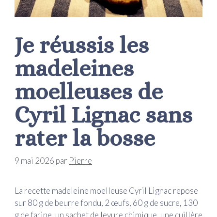
Je réussis les
madeleines
moelleuses de
Cyril Lignac sans
rater la bosse
9 mai 2026
par
Pierre
La recette madeleine moelleuse Cyril Lignac repose
sur 80 g de beurre fondu, 2 œufs, 60 g de sucre, 130
g de farine, un sachet de levure chimique, une cuillère