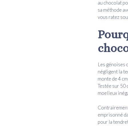
au chocolat pou
sa méthode ave
vous ratez sou
Pourq
choco
Les génoises c
négligent la t
monte de 4 cm 
Testée sur 50 
moelleux inéga
Contrairement 
emprisonné dan
pour la tendre