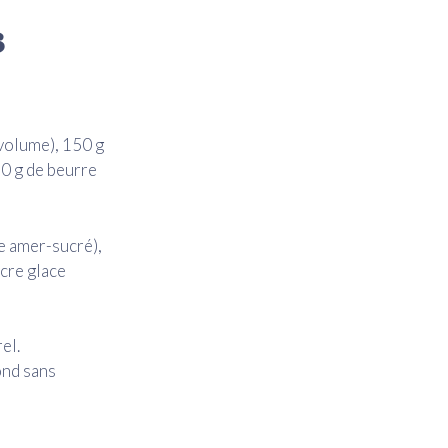
s
 volume), 150 g
30 g de beurre
e amer-sucré),
ucre glace
el.
ond sans