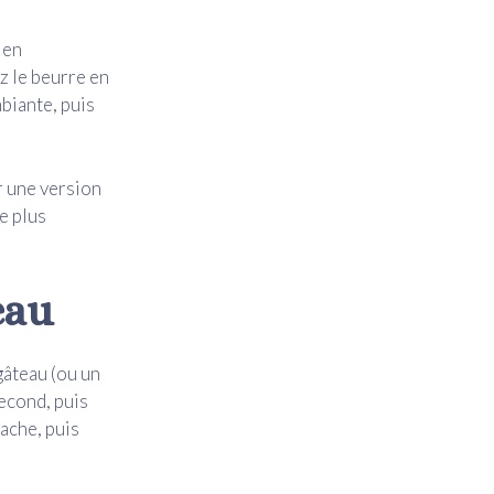
 en
z le beurre en
biante, puis
r une version
e plus
eau
gâteau (ou un
econd, puis
nache, puis