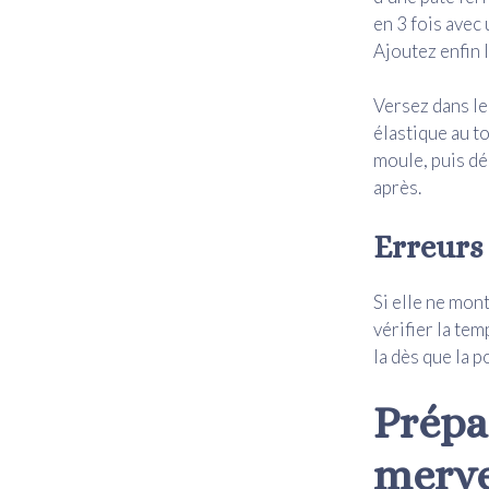
en 3 fois avec 
Ajoutez enfin l
Versez dans le
élastique au to
moule, puis dé
après.
Erreurs
Si elle ne mont
vérifier la te
la dès que la 
Prépa
merve