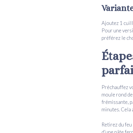
Variant
Ajoutez 1 cuil
Pour une versi
préférez le cho
Étape
parfa
Préchauffez vo
moule rond de 
frémissante, p
minutes. Cela 
Retirez du feu
d’une pâte fer