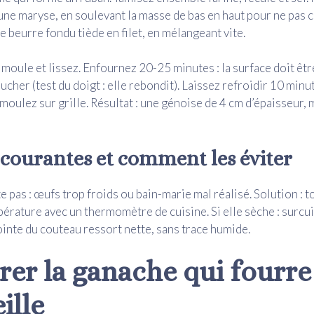
une maryse, en soulevant la masse de bas en haut pour ne pas ch
e beurre fondu tiède en filet, en mélangeant vite.
 moule et lissez. Enfournez 20-25 minutes : la surface doit êtr
ucher (test du doigt : elle rebondit). Laissez refroidir 10 minu
moulez sur grille. Résultat : une génoise de 4 cm d’épaisseur,
 courantes et comment les éviter
e pas : œufs trop froids ou bain-marie mal réalisé. Solution : 
mpérature avec un thermomètre de cuisine. Si elle sèche : surcu
pointe du couteau ressort nette, sans trace humide.
rer la ganache qui fourre
ille