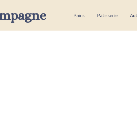
ampagne
Pains
Pâtisserie
Aut