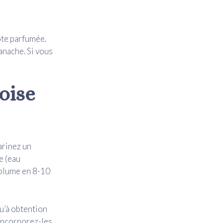
note parfumée.
anache. Si vous
oise
arinez un
e (eau
 volume en 8-10
qu’à obtention
 Incorporez-les