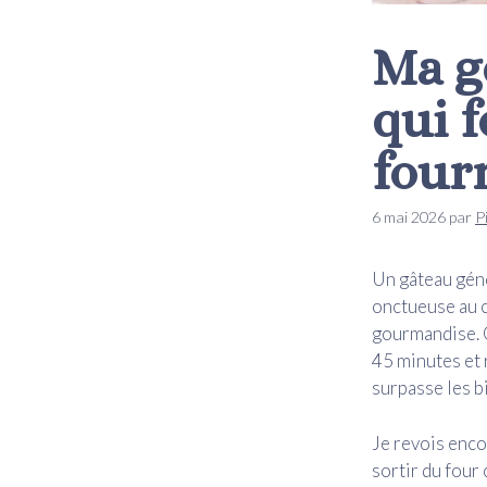
Ma g
qui 
four
6 mai 2026
par
P
Un gâteau géno
onctueuse au c
gourmandise. Ce
45 minutes et 
surpasse les b
Je revois enco
sortir du four