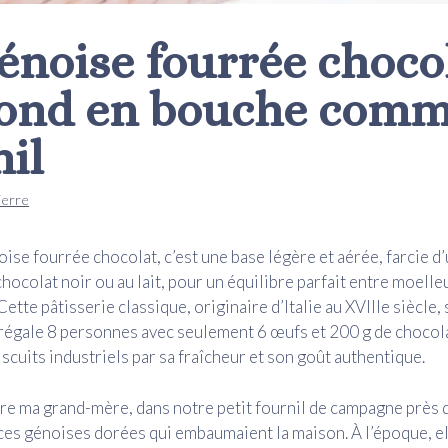
énoise fourrée choco
fond en bouche comm
nil
ierre
ise fourrée chocolat, c’est une base légère et aérée, farcie 
hocolat noir ou au lait, pour un équilibre parfait entre moelle
tte pâtisserie classique, originaire d’Italie au XVIIIe siècle,
régale 8 personnes avec seulement 6 œufs et 200 g de chocola
iscuits industriels par sa fraîcheur et son goût authentique.
re ma grand-mère, dans notre petit fournil de campagne près 
 ces génoises dorées qui embaumaient la maison. À l’époque, el