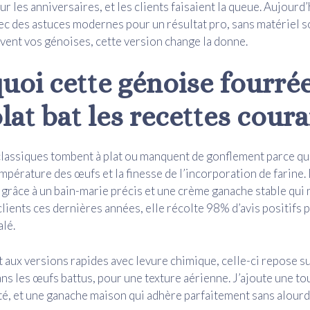
r les anniversaires, et les clients faisaient la queue. Aujourd’h
c des astuces modernes pour un résultat pro, sans matériel so
vent vos génoises, cette version change la donne.
uoi cette génoise fourré
lat bat les recettes cour
lassiques tombent à plat ou manquent de gonflement parce qu
empérature des œufs et la finesse de l’incorporation de farine.
grâce à un bain-marie précis et une crème ganache stable qui 
clients ces dernières années, elle récolte 98% d’avis positifs 
lé.
aux versions rapides avec levure chimique, celle-ci repose sur
s les œufs battus, pour une texture aérienne. J’ajoute une to
té, et une ganache maison qui adhère parfaitement sans alourdi