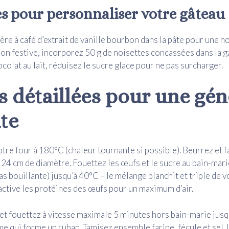
es pour personnaliser votre gâteau
lère à café d’extrait de vanille bourbon dans la pâte pour une 
on festive, incorporez 50 g de noisettes concassées dans la g
colat au lait, réduisez le sucre glace pour ne pas surcharger.
s détaillées pour une gén
ite
tre four à 180°C (chaleur tournante si possible). Beurrez et f
24 cm de diamètre. Fouettez les œufs et le sucre au bain-mari
as bouillante) jusqu’à 40°C – le mélange blanchit et triple de
active les protéines des œufs pour un maximum d’air.
 et fouettez à vitesse maximale 5 minutes hors bain-marie jus
me qui forme un ruban. Tamisez ensemble farine, fécule et sel.