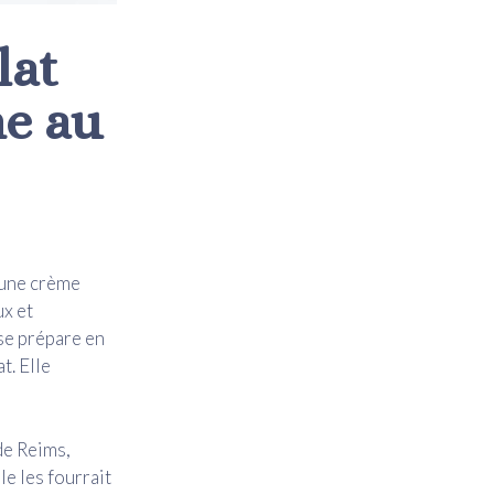
lat
e au
d’une crème
ux et
 se prépare en
t. Elle
de Reims,
le les fourrait