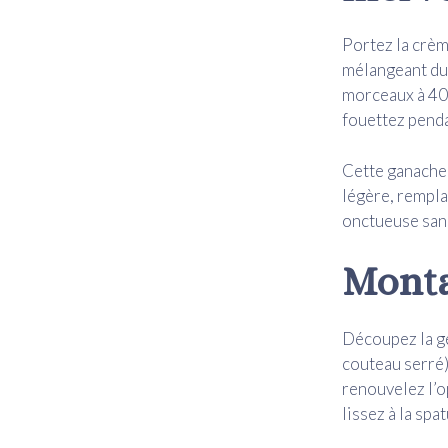
Portez la crèm
mélangeant du 
morceaux à 40°
fouettez penda
Cette ganache 
légère, rempla
onctueuse san
Monta
Découpez la gé
couteau serré)
renouvelez l’o
lissez à la spa