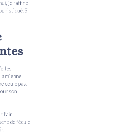
ui, je raffine
phistiqué. Si
e
antes
’elles
 La mienne
ne coule pas.
pour son
 l’air
uche de fécule
r.