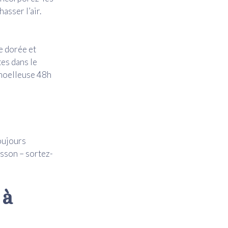
asser l’air.
e dorée et
tes dans le
 moelleuse 48h
toujours
isson – sortez-
 à