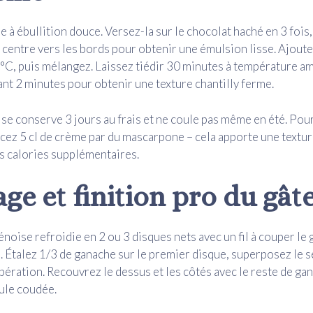
e à ébullition douce. Versez-la sur le chocolat haché en 3 fois,
centre vers les bords pour obtenir une émulsion lisse. Ajoute
C, puis mélangez. Laissez tiédir 30 minutes à température am
nt 2 minutes pour obtenir une texture chantilly ferme.
se conserve 3 jours au frais et ne coule pas même en été. Pou
cez 5 cl de crème par du mascarpone – cela apporte une textur
s calories supplémentaires.
ge et finition pro du gât
noise refroidie en 2 ou 3 disques nets avec un fil à couper le 
. Étalez 1/3 de ganache sur le premier disque, superposez le s
pération. Recouvrez le dessus et les côtés avec le reste de ga
tule coudée.