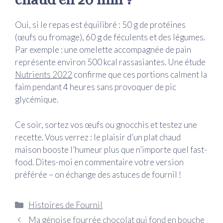
Oui, si le repas est équilibré : 50 g de protéines
(œufs ou fromage), 60 g de féculents et des légumes.
Par exemple : une omelette accompagnée de pain
représente environ 500 kcal rassasiantes. Une étude
Nutrients 2022
confirme que ces portions calment la
faim pendant 4 heures sans provoquer de pic
glycémique.
Ce soir, sortez vos œufs ou gnocchis et testez une
recette. Vous verrez : le plaisir d’un plat chaud
maison booste l’humeur plus que n’importe quel fast-
food. Dites-moi en commentaire votre version
préférée – on échange des astuces de fournil !
Catégories
Histoires de Fournil
Ma génoise fourrée chocolat qui fond en bouche