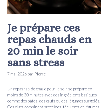
Je prépare ces
repas chauds en
20 min le soir
sans stress
7 mai 2026
par
Pierre
Un repas rapide chaud pour le soir se prépare en
moins de 30 minutes avec des ingrédients basiques
comme des pâtes, des œufs ou des légumes surgelés.
Ces plats combinent protéines, féculents et légumes