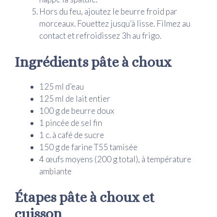
Hors du feu, ajoutez le beurre froid par
morceaux. Fouettez jusqu’à lisse. Filmez au
contact et refroidissez 3h au frigo.
Ingrédients pâte à choux
125 ml d’eau
125 ml de lait entier
100 g de beurre doux
1 pincée de sel fin
1 c. à café de sucre
150 g de farine T55 tamisée
4 œufs moyens (200 g total), à température
ambiante
Étapes pâte à choux et
cuisson