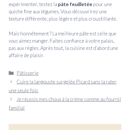
expérimenter, testez la
pâte feuilletée
pour une
quiche fine aux légumes. Vous découvrirez une
texture différente, plus légère et plus croustillante.
Mais honnêtement ? La meilleure pâte est celle que
vous
aimez manger. Faites confiance à votre palais,
pas aux règles. Après tout, la cuisine est d’abord une
affaire de plaisir.
Catégories
Pâtisserie
Cuire la langouste surgelée Picard sans la rater
une seule fois
Je réussis mes choux à la crème comme au fournil
familial