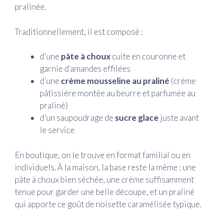
pralinée.
Traditionnellement, il est composé :
d’une
pâte à choux
cuite en couronne et
garnie d’amandes effilées
d’une
crème mousseline au praliné
(crème
pâtissière montée au beurre et parfumée au
praliné)
d’un saupoudrage de
sucre glace
juste avant
le service
En boutique, on le trouve en format familial ou en
individuels. À la maison, la base reste la même : une
pâte à choux bien séchée, une crème suffisamment
tenue pour garder une belle découpe, et un praliné
qui apporte ce goût de noisette caramélisée typique.