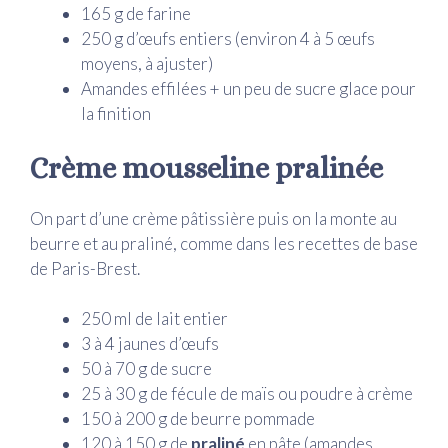
165 g de farine
250 g d’œufs entiers (environ 4 à 5 œufs
moyens, à ajuster)
Amandes effilées + un peu de sucre glace pour
la finition
Crème mousseline pralinée
On part d’une crème pâtissière puis on la monte au
beurre et au praliné, comme dans les recettes de base
de Paris-Brest.
250 ml de lait entier
3 à 4 jaunes d’œufs
50 à 70 g de sucre
25 à 30 g de fécule de maïs ou poudre à crème
150 à 200 g de beurre pommade
120 à 150 g de
praliné
en pâte (amandes,