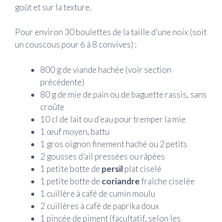
goût et sur la texture.
Pour environ 30 boulettes de la taille d’une noix (soit
un couscous pour 6 à 8 convives) :
800 g de viande hachée (voir section
précédente)
80 g de mie de pain ou de baguette rassis, sans
croûte
10 cl de lait ou d’eau pour tremper la mie
1 œuf moyen, battu
1 gros oignon finement haché ou 2 petits
2 gousses d’ail pressées ou râpées
1 petite botte de
persil
plat ciselé
1 petite botte de
coriandre
fraîche ciselée
1 cuillère à café de cumin moulu
2 cuillères à café de paprika doux
1 pincée de piment (facultatif, selon les