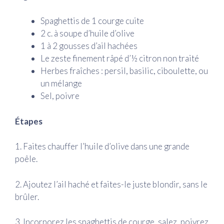
Spaghettis de 1 courge cuite
2 c. à soupe d’huile d’olive
1 à 2 gousses d’ail hachées
Le zeste finement râpé d’½ citron non traité
Herbes fraîches : persil, basilic, ciboulette, ou
un mélange
Sel, poivre
Étapes
1. Faites chauffer l’huile d’olive dans une grande
poêle.
2. Ajoutez l’ail haché et faites-le juste blondir, sans le
brûler.
3. Incorporez les spaghettis de courge, salez, poivrez