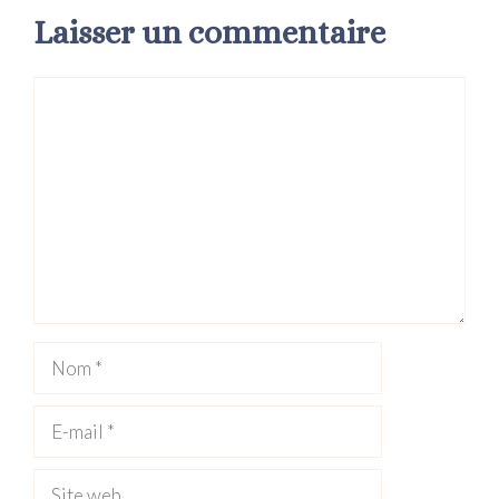
Laisser un commentaire
Commentaire
Nom
E-
mail
Site