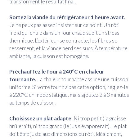
transforment le résultat final.
Sortez la viande du réfrigérateur 1 heure avant.
Je ne peux pas assez insister sur ce point. Un rôti
froid qui entre dans un four chaud subit un stress
thermique. L’extérieur se contracte, les fibres se
resserrent, et la viande perd ses sucs. À température
ambiante, la cuisson est homogène.
Préchauffez le four à 240°C en chaleur
tournante.
La chaleur tournante assure une cuisson
uniforme. Si votre four n’a pas cette option, réglez-le
à 220°C en mode statique, mais ajoutez 2 à 3 minutes
au temps de cuisson.
Choisissez un plat adapté.
Ni trop petit (la graisse
brûlerait), ni trop grand (le jus s’évaporerait). Le plat
doit être juste aux dimensions du rôti. Idéalement,