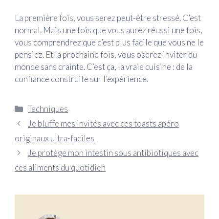
La première fois, vous serez peut-être stressé. C’est
normal. Mais une fois que vous aurez réussi une fois,
vous comprendrez que c’est plus facile que vous ne le
pensiez. Et la prochaine fois, vous oserez inviter du
monde sans crainte. C’est ça, la vraie cuisine : de la
confiance construite sur l’expérience.
Catégories
Techniques
Je bluffe mes invités avec ces toasts apéro
originaux ultra-faciles
Je protège mon intestin sous antibiotiques avec
ces aliments du quotidien