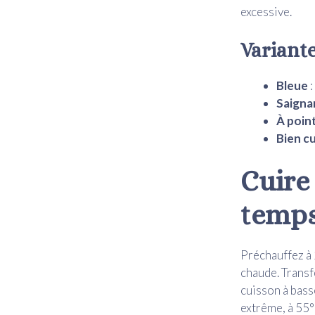
excessive.
Variante
Bleue
:
Saigna
À poin
Bien c
Cuire 
temps
Préchauffez à 
chaude. Transf
cuisson à bass
extrême, à 55°