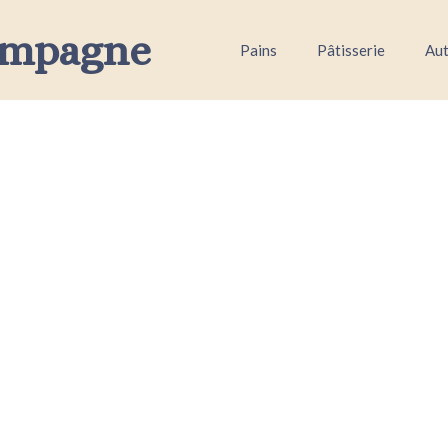
ampagne
Pains
Pâtisserie
Aut