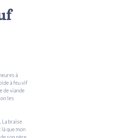
uf
heures à
ide à feu vif
e de viande
lon les
. La braise
t là que mon
 de son père.