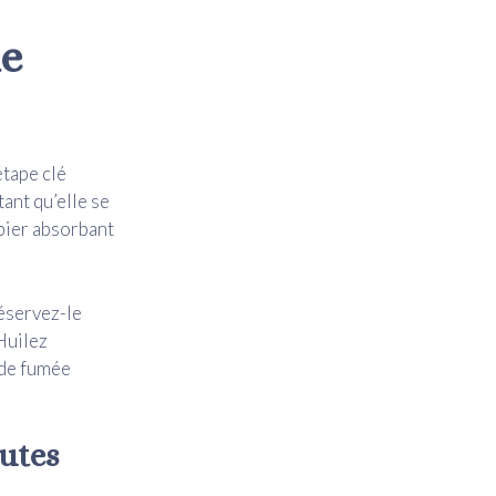
de
étape clé
ant qu’elle se
pier absorbant
Réservez-le
Huilez
t de fumée
nutes