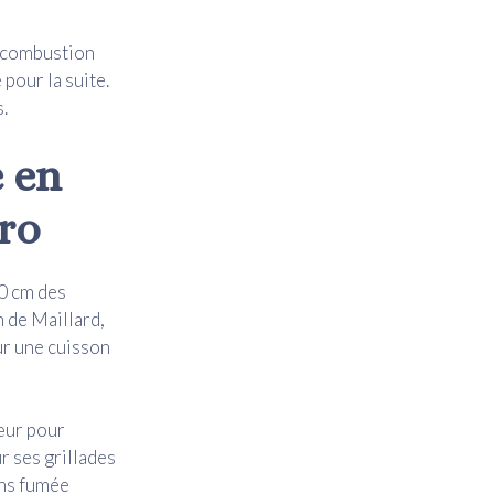
e combustion
pour la suite.
.
e en
ro
10 cm des
n de Maillard,
ur une cuisson
cœur pour
r ses grillades
ans fumée