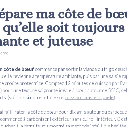
répare ma côte de bœ
qu’elle soit toujours
nante et juteuse
ierre
n côte de bœuf
commence par sortir la viande du frigo deux 
u’elle revienne à température ambiante, puis par une saisie rap
e croûte protectrice. Comptez 12 minutes de cuisson par livr
) pour une texture saignante idéale à cœur autour de 55°C, se
ts. (voir aussi notre article sur
cuisson rumsteak poele
)
j’ai failli rater la côte de bœuf pour dix amis autour du barbecue
t commencé à carboniser l’extérieur sans cuire l’intérieur. C’es
oucher à la retraite, m’a montré sa méthode infaillible héritée