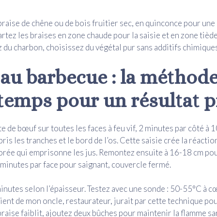
raise de chêne ou de bois fruitier sec, en quinconce pour un
tez les braises en zone chaude pour la saisie et en zone tiède 
ez du charbon, choisissez du végétal pur sans additifs chimiques
 au barbecue : la méthod
temps pour un résultat p
e de bœuf sur toutes les faces à feu vif, 2 minutes par côté à 
ris les tranches et le bord de l’os. Cette saisie crée la réactio
orée qui emprisonne les jus. Remontez ensuite à 16-18 cm po
8 minutes par face pour saignant, couvercle fermé.
minutes selon l’épaisseur. Testez avec une sonde : 50-55°C à 
lient de mon oncle, restaurateur, jurait par cette technique pou
a braise faiblit, ajoutez deux bûches pour maintenir la flamme s