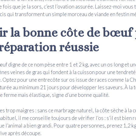
 fois que je la sors, c’est l’ovation assurée. Laissez-moi vous
cis qui transforment un simple morceau de viande en festin m
ir la bonne côte de bœuf
réparation réussie
uf digne de ce nom pèse entre 1 et 2 kg, avec un os long et un
 fines veines de gras qui fondent à la cuisson pour une tendreté
. Optez pour une entrecôte sur os issue de races comme la Ch
urée au minimum 21 jours pour développer les saveurs. À la t
re ferme mais élastique, signe d’une bonne qualité.
ces trop maigres : sans ce marbrage naturel, la côte sèche à la 
ituel, il me conseille toujours de vérifier l’os : s’il est bien 
que l’animal a bien grandi. Pour quatre personnes, prenez 1,2 kg
ive après découpe.