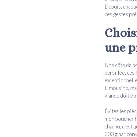
Depuis, chaque
ces gestes pré
Chois
une p
Une côte de bœ
persillée, ces
exceptionnelle
Limousine, mat
viande doit êt
Évitez les piè
mon boucher hab
charnu, c’est 
300 g par conv