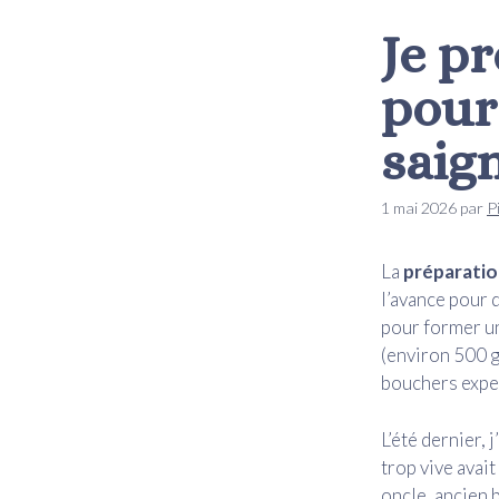
Je p
pour 
saig
1 mai 2026
par
P
La
préparatio
l’avance pour q
pour former un
(environ 500 g
bouchers exper
L’été dernier, 
trop vive avai
oncle, ancien b