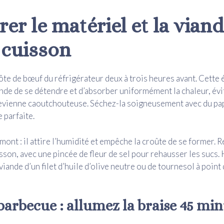
er le matériel et la vian
 cuisson
ôte de bœuf du réfrigérateur deux à trois heures avant. Cette 
ande de se détendre et d’absorber uniformément la chaleur, évit
devienne caoutchouteuse. Séchez-la soigneusement avec du pa
 parfaite.
mont : il attire l’humidité et empêche la croûte de se former. 
sson, avec une pincée de fleur de sel pour rehausser les sucs. 
viande d’un filet d’huile d’olive neutre ou de tournesol à poin
barbecue : allumez la braise 45 mi