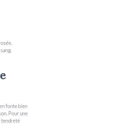
rosée.
 sang.
le
en fonte bien
sson. Pour une
e tendreté