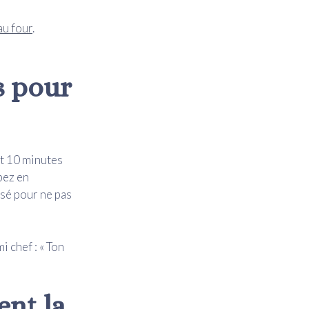
au four
.
s pour
t 10 minutes
pez en
isé pour ne pas
i chef : « Ton
nt la