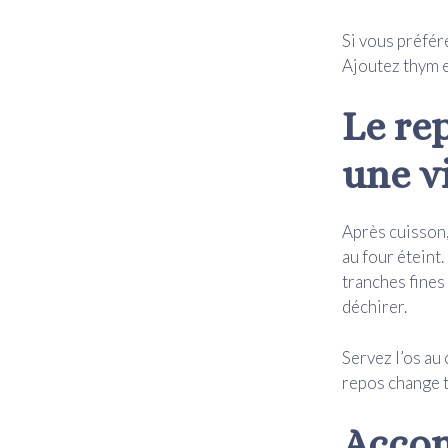
Si vous préfére
Ajoutez thym e
Le re
une v
Après cuisson
au four éteint
tranches fines
déchirer.
Servez l’os au 
repos change t
Accom