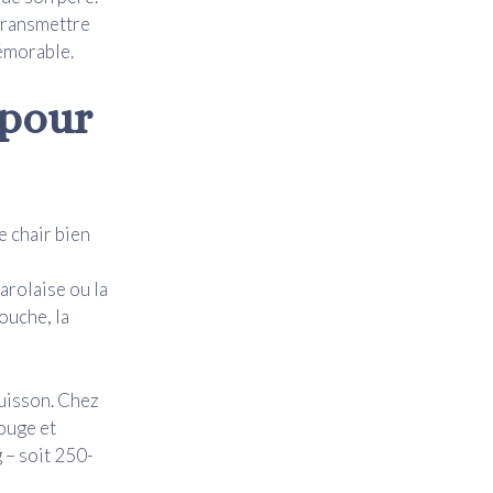
 transmettre
émorable.
 pour
e chair bien
arolaise ou la
ouche, la
cuisson. Chez
rouge et
 – soit 250-