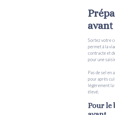
Prépar
avant
Sortez votre c
permet à la vi
contracte et 
pour une saisie
Pas de sel en a
pour après cui
légèrement la 
élevé.
Pour le 
avant