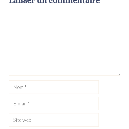
Laisser un commentaire
Commentaire
Nom
E-
mail
Site
web