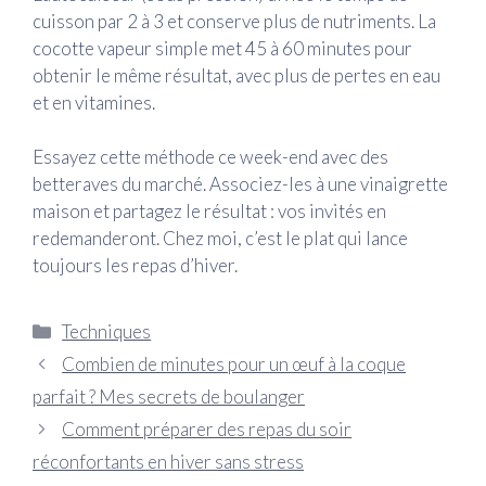
cuisson par 2 à 3 et conserve plus de nutriments. La
cocotte vapeur simple met 45 à 60 minutes pour
obtenir le même résultat, avec plus de pertes en eau
et en vitamines.
Essayez cette méthode ce week-end avec des
betteraves du marché. Associez-les à une vinaigrette
maison et partagez le résultat : vos invités en
redemanderont. Chez moi, c’est le plat qui lance
toujours les repas d’hiver.
Catégories
Techniques
Combien de minutes pour un œuf à la coque
parfait ? Mes secrets de boulanger
Comment préparer des repas du soir
réconfortants en hiver sans stress