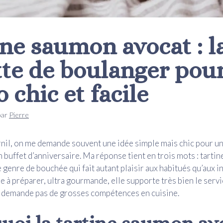
ine saumon avocat : l
tte de boulanger pou
 chic et facile
par
Pierre
il, on me demande souvent une idée simple mais chic pour un 
n buffet d’anniversaire. Ma réponse tient en trois mots : tarti
e genre de bouchée qui fait autant plaisir aux habitués qu’aux i
de à préparer, ultra gourmande, elle supporte très bien le serv
e demande pas de grosses compétences en cuisine.