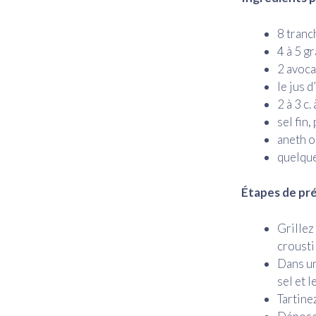
8 tranc
4 à 5 g
2 avoca
le jus d
2 à 3 c.
sel fin,
aneth o
quelque
Étapes de pr
Grillez
croustil
Dans un 
sel et 
Tartine