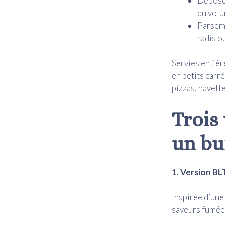
Déposez
du volu
Parseme
radis o
Servies entièr
en petits carr
pizzas, navett
Trois
un buf
1. Version BL
Inspirée d’une
saveurs fumées