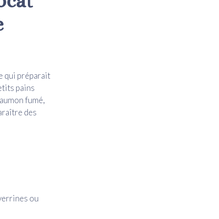
ocat
e
e qui préparait
etits pains
 saumon fumé,
araître des
verrines ou