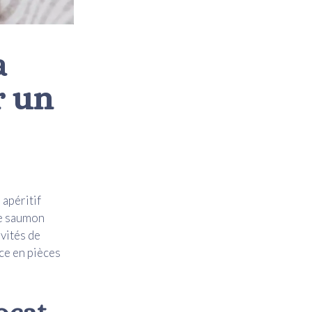
a
r un
apéritif
ne saumon
nvités de
ice en pièces