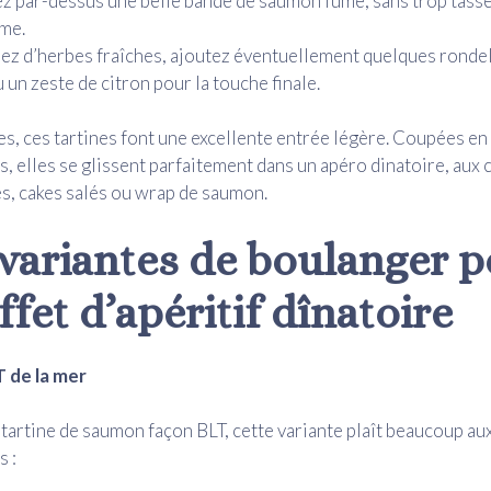
 par-dessus une belle bande de saumon fumé, sans trop tasse
me.
z d’herbes fraîches, ajoutez éventuellement quelques rondel
u un zeste de citron pour la touche finale.
es, ces tartines font une excellente entrée légère. Coupées en
és, elles se glissent parfaitement dans un apéro dinatoire, aux 
es, cakes salés ou wrap de saumon.
 variantes de boulanger 
fet d’apéritif dînatoire
T de la mer
 tartine de saumon façon BLT, cette variante plaît beaucoup a
 :