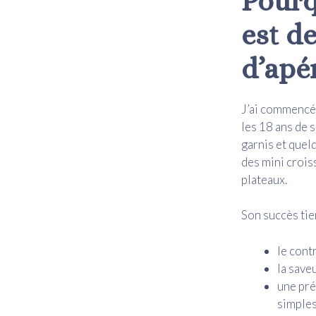
Pourq
est d
d’apé
J’ai commencé à
les 18 ans de s
garnis et quel
des mini croiss
plateaux.
Son succès tien
le contr
la save
une pré
simples