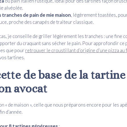
ta
ou pain italien rustique, idéal pour des tartines façon brusc
ie alvéolée.
s tranches de pain de mie maison
, légèrement toastées, pou
uce, proche des canapés de traiteur classique.
as, je conseille de griller légèrement les tranches : une fine c
apporter du craquant sans sécher le pain. Pour approfondir ce p
es que pour
retrouver le croustillant d’origine d’une pizza au 
vos tartines.
ette de base de la tartine
n avocat
on « de maison », celle que nous préparons encore pour les ap
fin d’année.
pour 8 tartines généreuses
: