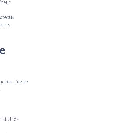
iteur.
lateaux
ients
de
chée, j’évite
.
itif, très