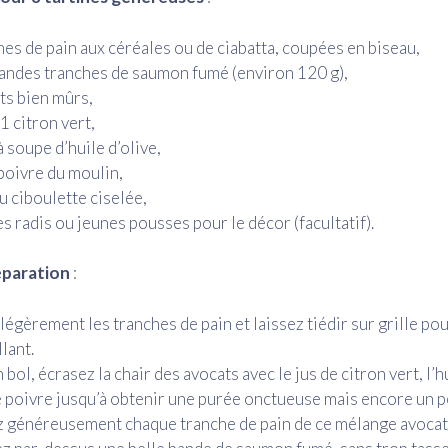
hes de pain aux céréales ou de ciabatta, coupées en biseau,
randes tranches de saumon fumé (environ 120 g),
ts bien mûrs,
’1 citron vert,
 à soupe d’huile d’olive,
 poivre du moulin,
u ciboulette ciselée,
s radis ou jeunes pousses pour le décor (facultatif).
éparation
:
 légèrement les tranches de pain et laissez tiédir sur grille po
lant.
bol, écrasez la chair des avocats avec le jus de citron vert, l’hu
le poivre jusqu’à obtenir une purée onctueuse mais encore un p
z généreusement chaque tranche de pain de ce mélange avocat