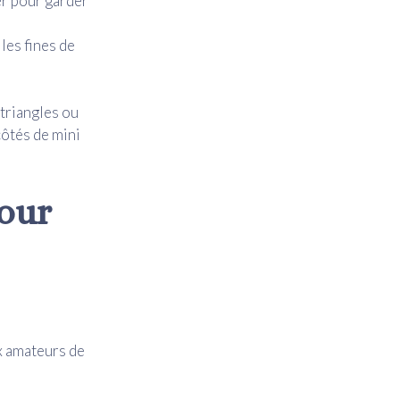
r pour garder
les fines de
 triangles ou
côtés de mini
pour
ux amateurs de