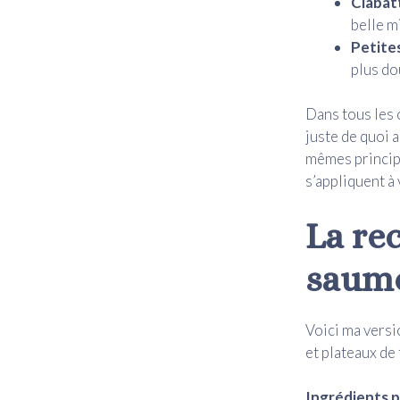
Ciabat
belle m
Petite
plus do
Dans tous les c
juste de quoi 
mêmes princip
s’appliquent à 
La rec
saumo
Voici ma versi
et plateaux de 
Ingrédients 