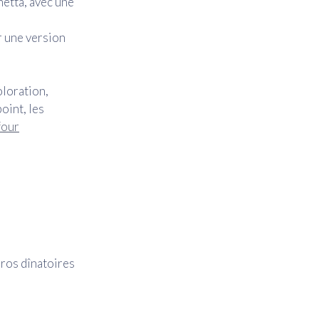
hetta, avec une
r une version
oloration,
oint, les
four
éros dînatoires