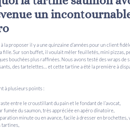
uoi la tartine saumon av
evenue un incontournabl
ro
 la proposer il y a une quinzaine d’années pour un client fidèl
a fille. Sur son buffet, il voulait mêler feuilletés, mini pizzas, p
ques bouchées plus raffinées. Nous avons testé des wraps de
ants, des tartelettes… et cette tartine a été la première à disp
t à plusieurs points :
aste entre le croustillant du pain et le fondant de l’avocat,
ur fumée du saumon, très appréciée en apéro dînatoire,
paration minute ou en avance, facile à dresser en brochettes, 
 tartines,