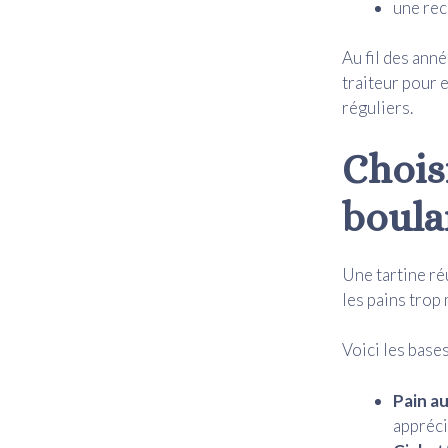
une rec
Au fil des anné
traiteur pour 
réguliers.
Choisi
boula
Une tartine ré
les pains trop
Voici les bases
Pain a
appréci