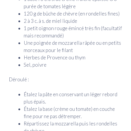
purée de tomates légère
120 g de bûche de chèvre (en rondelles fines)
2 à 3 c. à s. de miel liquide
1 petit oignon rouge émincé très fin (facultatif
mais recommandé)
Une poignée de mozzarella râpée ou en petits
morceaux pour le filant
Herbes de Provence ou thym
Sel, poivre
Déroulé :
Étalez la pâte en conservant un léger rebord
plus épais.
Étalez la base (crème ou tomate) en couche
fine pour ne pas détremper.
Répartissez la mozzarella puis les rondelles
de chèvre.