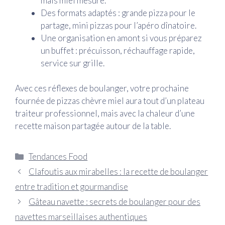
mais miel mesuré.
Des formats adaptés : grande pizza pour le
partage, mini pizzas pour l’apéro dînatoire.
Une organisation en amont si vous préparez
un buffet : précuisson, réchauffage rapide,
service sur grille.
Avec ces réflexes de boulanger, votre prochaine
fournée de pizzas chèvre miel aura tout d’un plateau
traiteur professionnel, mais avec la chaleur d’une
recette maison partagée autour de la table.
Catégories
Tendances Food
Clafoutis aux mirabelles : la recette de boulanger
entre tradition et gourmandise
Gâteau navette : secrets de boulanger pour des
navettes marseillaises authentiques