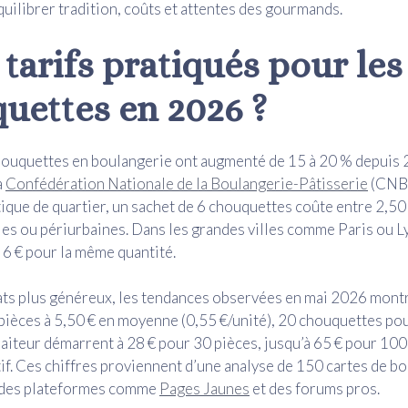
quilibrer tradition, coûts et attentes des gourmands.
 tarifs pratiqués pour les
uettes en 2026 ?
houquettes en boulangerie ont augmenté de 15 à 20 % depuis 
a
Confédération Nationale de la Boulangerie-Pâtisserie
(CNBP
ique de quartier, un sachet de 6 chouquettes coûte entre 2,50 
les ou périurbaines. Dans les grandes villes comme Paris ou L
à 6 € pour la même quantité.
ts plus généreux, les tendances observées en mai 2026 montr
 pièces à 5,50 € en moyenne (0,55 €/unité), 20 chouquettes pour
raiteur démarrent à 28 € pour 30 pièces, jusqu’à 65 € pour 100
if. Ces chiffres proviennent d’une analyse de 150 cartes de b
a des plateformes comme
Pages Jaunes
et des forums pros.