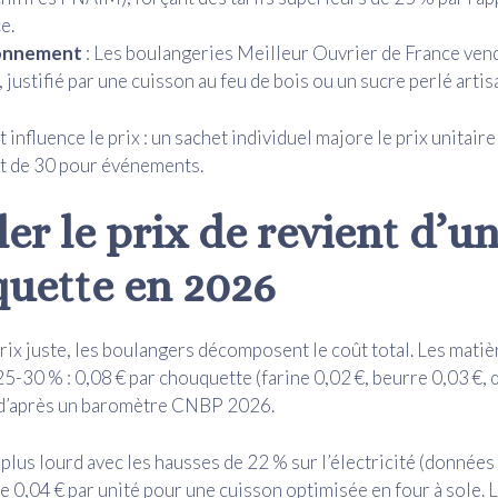
e.
ionnement
: Les boulangeries Meilleur Ouvrier de France ven
, justifié par une cuisson au feu de bois ou un sucre perlé artis
t influence le prix : un sachet individuel majore le prix unitair
ot de 30 pour événements.
er le prix de revient d’u
uette en 2026
prix juste, les boulangers décomposent le coût total. Les mati
5-30 % : 0,08 € par chouquette (farine 0,02 €, beurre 0,03 €, 
, d’après un baromètre CNBP 2026.
 plus lourd avec les hausses de 22 % sur l’électricité (données
e 0,04 € par unité pour une cuisson optimisée en four à sole. 