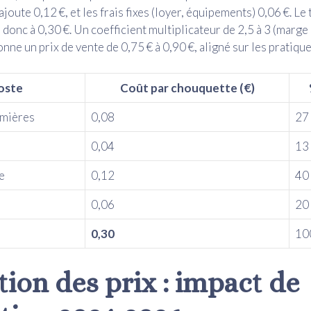
oute 0,12 €, et les frais fixes (loyer, équipements) 0,06 €. Le 
e donc à 0,30 €. Un coefficient multiplicateur de 2,5 à 3 (marg
nne un prix de vente de 0,75 € à 0,90 €, aligné sur les pratiqu
oste
Coût par chouquette (€)
emières
0,08
27
0,04
13
e
0,12
40
0,06
20
0,30
10
tion des prix : impact de