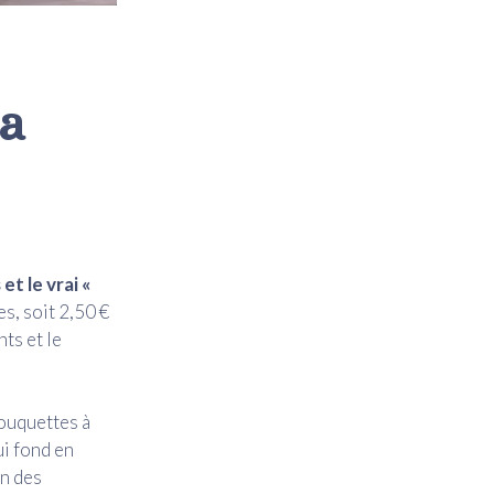
la
t le vrai «
es, soit 2,50 €
nts et le
houquettes à
ui fond en
en des