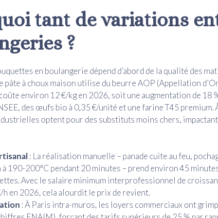
uoi tant de variations en
ngeries ?
ouquettes en boulangerie dépend d’abord de la qualité des mat
 pâte à choux maison utilise du beurre AOP (Appellation d’O
coûte environ 12 €/kg en 2026, soit une augmentation de 18 %
NSEE, des œufs bio à 0,35 €/unité et une farine T45 premium. 
dustrielles optent pour des substituts moins chers, impactant 
rtisanal
: La réalisation manuelle – panade cuite au feu, pocha
 à 190-200°C pendant 20 minutes – prend environ 45 minute
ttes. Avec le salaire minimum interprofessionnel de croissa
/h en 2026, cela alourdit le prix de revient.
sation
: À Paris intra-muros, les loyers commerciaux ont grim
hiffres FNAIM), forçant des tarifs supérieurs de 25 % par rapp