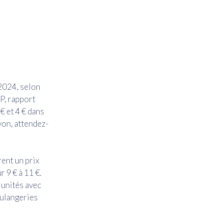
2024, selon
, rapport
€ et 4 € dans
yon, attendez-
ent un prix
 9 € à 11 €.
 unités avec
oulangeries