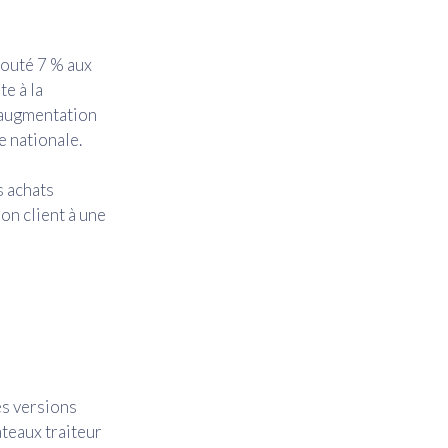
ajouté 7 % aux
te à la
e augmentation
e nationale.
s achats
on client à une
es versions
ateaux traiteur