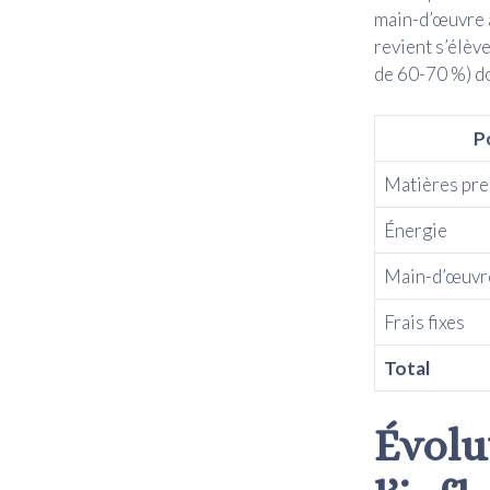
main-d’œuvre aj
revient s’élèv
de 60-70 %) do
P
Matières pr
Énergie
Main-d’œuvr
Frais fixes
Total
Évolu