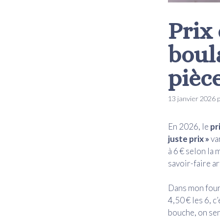
Prix
boula
pièce
13 janvier 2026
En 2026, le
pr
juste prix »
var
à 6 € selon la 
savoir-faire ar
Dans mon fourn
4,50 € les 6, c
bouche, on sen