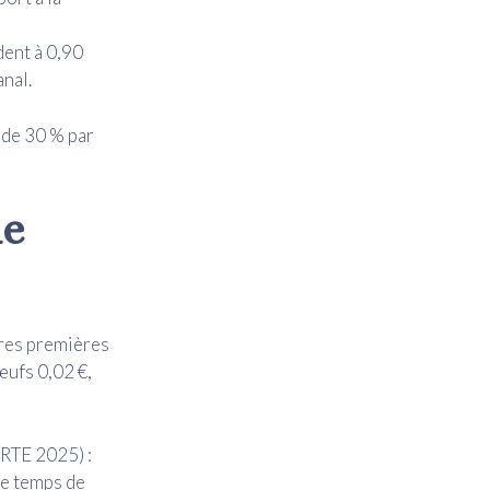
dent à 0,90
anal.
e de 30 % par
ne
ères premières
œufs 0,02 €,
 RTE 2025) :
Le temps de