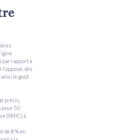
tre
ières
rigine
 par rapport à
À l’opposé, des
ainsi le goût
ge précis,
s pour 50
nce (SMIC) à
pé de 8 % en
ort à la