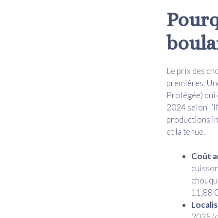
Pourq
boula
Le prix des ch
premières. Une
Protégée) qui 
2024 selon l’I
productions in
et la tenue.
Coût a
cuisson
chouque
11,88 €
Locali
2025 (c