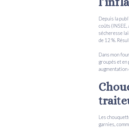
l’infl
Depuis la publi
coûts (INSEE, 
sécheresse lai
de 12 %. Résul
Dans mon fourn
groupés et en 
augmentation 
Chouq
traite
Les chouquette
garnies, comme 