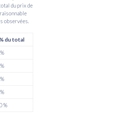
total du prix de
e raisonnable
es observées.
% du total
 %
 %
 %
 %
0 %