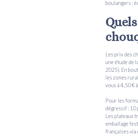
boulangers : é
Quels
chouq
Les prix des c
une étude de l
2025). En bout
les zones rura
vous à 4,50 € 
Pour les forma
dégressif : 10
Les plateaux t
emballage fest
françaises vi