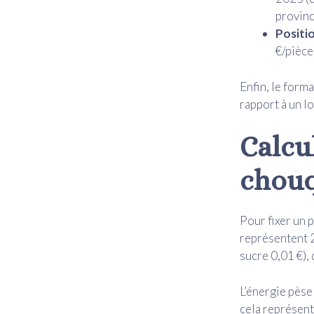
provinc
Posit
€/pièce
Enfin, le forma
rapport à un l
Calcul
chouq
Pour fixer un 
représentent 2
sucre 0,01 €)
L’énergie pèse
cela représent