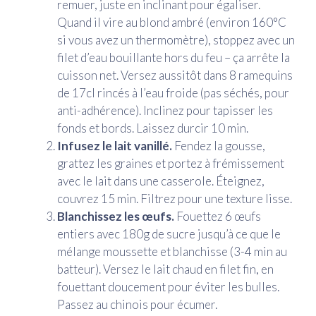
remuer, juste en inclinant pour égaliser.
Quand il vire au blond ambré (environ 160°C
si vous avez un thermomètre), stoppez avec un
filet d’eau bouillante hors du feu – ça arrête la
cuisson net. Versez aussitôt dans 8 ramequins
de 17cl rincés à l’eau froide (pas séchés, pour
anti-adhérence). Inclinez pour tapisser les
fonds et bords. Laissez durcir 10 min.
Infusez le lait vanillé.
Fendez la gousse,
grattez les graines et portez à frémissement
avec le lait dans une casserole. Éteignez,
couvrez 15 min. Filtrez pour une texture lisse.
Blanchissez les œufs.
Fouettez 6 œufs
entiers avec 180g de sucre jusqu’à ce que le
mélange moussette et blanchisse (3-4 min au
batteur). Versez le lait chaud en filet fin, en
fouettant doucement pour éviter les bulles.
Passez au chinois pour écumer.