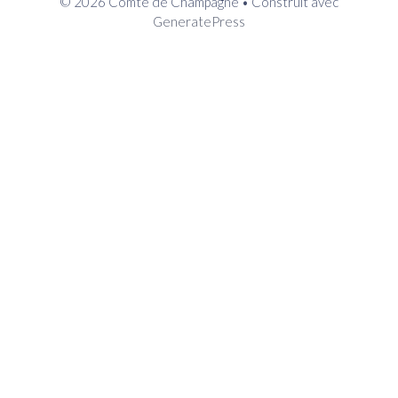
© 2026 Comte de Champagne
• Construit avec
GeneratePress