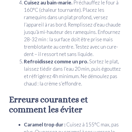
Cuisez au bain-marie.
Préchauffez le four à
160°C (chaleur tournante). Placez les
ramequins dans un plat profond, versez
l’appareil à ras bord. Remplissez d’eau chaude
jusqu’à mi-hauteur des ramequins. Enfournez
28-32 min : la surface doit être prise mais
tremblotante au centre. Testez avec un cure-
dent – il ressort net sans liquide.
Refroidissez comme un pro.
Sortez le plat,
laissez tiédir dans l’eau 20 min, puis égouttez
et réfrigérez 4h minimum. Ne démoulez pas
chaud : la crème s’effondre.
Erreurs courantes et
comment les éviter
Caramel trop dur :
Cuisez à 155°C max, pas
plus. Ou passez au caramel à sec : versez le