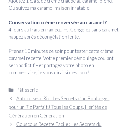
Ajoutez 1 c. à s. de crème chaude au caramel blond.
Ou suivez ma
caramel maison
inratable.
Conservation crème renversée au caramel ?
4 jours au frais en ramequins. Congelez sans caramel,
nappez après décongélation lente.
Prenez 10 minutes ce soir pour tester cette crème
caramel recette. Votre premier démoulage coulant
sera addictif – et partagez votre photo en
commentaire, je vous dirai si c’est pro !
Catégories
Pâtisserie
Autocuiseur Riz : Les Secrets d’un Boulanger
pour un Riz Parfait à Tous les Coups, Hérités de
Génération en Génération
Couscous Recette Facile : Les Secrets du