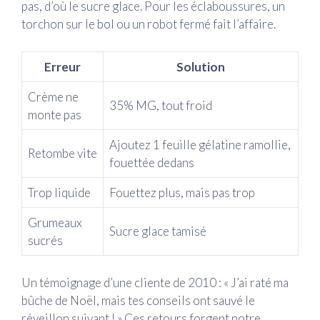
pas, d’où le sucre glace. Pour les éclaboussures, un
torchon sur le bol ou un robot fermé fait l’affaire.
Erreur
Solution
Crème ne
35% MG, tout froid
monte pas
Ajoutez 1 feuille gélatine ramollie,
Retombe vite
fouettée dedans
Trop liquide
Fouettez plus, mais pas trop
Grumeaux
Sucre glace tamisé
sucrés
Un témoignage d’une cliente de 2010 : « J’ai raté ma
bûche de Noël, mais tes conseils ont sauvé le
réveillon suivant ! » Ces retours forgent notre