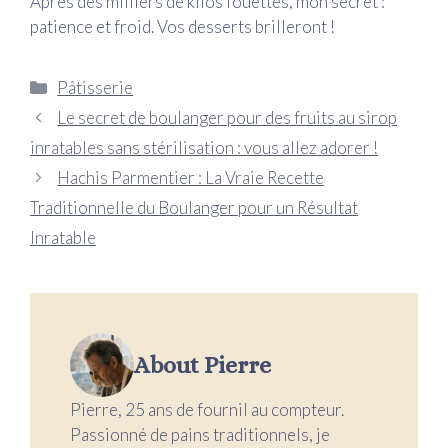
Après des milliers de kilos fouettés, mon secret :
patience et froid. Vos desserts brilleront !
Catégories
Pâtisserie
Le secret de boulanger pour des fruits au sirop
inratables sans stérilisation : vous allez adorer !
Hachis Parmentier : La Vraie Recette
Traditionnelle du Boulanger pour un Résultat
Inratable
About Pierre
Pierre, 25 ans de fournil au compteur.
Passionné de pains traditionnels, je