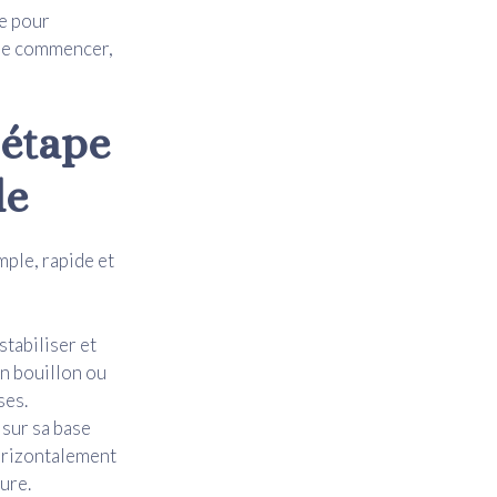
ne pour
t de commencer,
 étape
le
mple, rapide et
tabiliser et
un bouillon ou
ses.
sur sa base
horizontalement
ure.