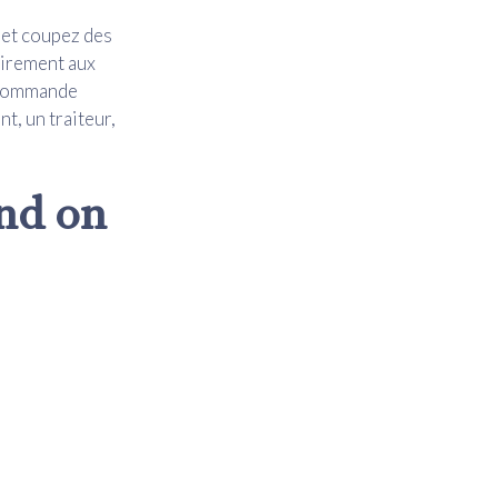
t et coupez des
airement aux
e commande
t, un traiteur,
and on