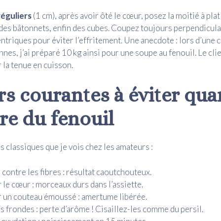
réguliers
(1 cm), après avoir ôté le cœur, posez la moitié à pla
 des bâtonnets, enfin des cubes. Coupez toujours perpendicul
triques pour éviter l’effritement. Une anecdote : lors d’un
es, j’ai préparé 10 kg ainsi pour une soupe au fenouil. Le clien
r la tenue en cuisson.
rs courantes à éviter qu
re du fenouil
s classiques que je vois chez les amateurs :
contre les fibres : résultat caoutchouteux.
 le cœur : morceaux durs dans l’assiette.
r un couteau émoussé : amertume libérée.
es frondes : perte d’arôme ! Cisaillez-les comme du persil.