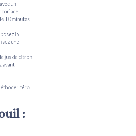
 avec un
t coriace
-le 10 minutes
, posez la
lisez une
e jus de citron
z avant
méthode : zéro
uil :