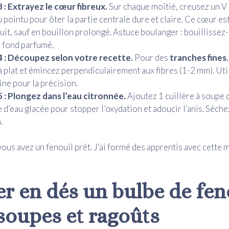
 : Extrayez le cœur fibreux.
Sur chaque moitié, creusez un V
 pointu pour ôter la partie centrale dure et claire. Ce cœur es
it, sauf en bouillon prolongé. Astuce boulanger : bouillissez
 fond parfumé.
4 : Découpez selon votre recette.
Pour des
tranches fines
à plat et émincez perpendiculairement aux fibres (1-2 mm). Uti
ne pour la précision.
 : Plongez dans l’eau citronnée.
Ajoutez 1 cuillère à soupe d
re d’eau glacée pour stopper l’oxydation et adoucir l’anis. Séche
.
vous avez un fenouil prêt. J’ai formé des apprentis avec cette 
r en dés un bulbe de feno
soupes et ragoûts