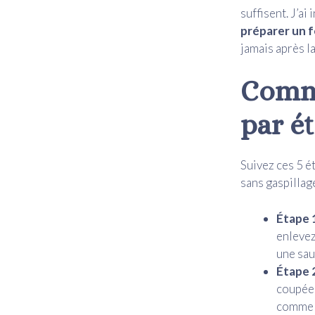
suffisent. J’ai
préparer un f
jamais après l
Comme
par ét
Suivez ces 5 é
sans gaspillag
Étape 1
enlevez
une sau
Étape 2
coupée,
comme u