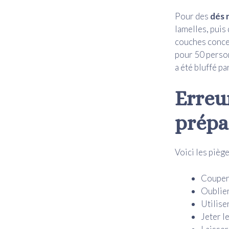
Pour des
dés 
lamelles, puis
couches concen
pour 50 personn
a été bluffé pa
Erreu
prépa
Voici les piège
Couper 
Oublier
Utilise
Jeter l