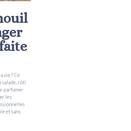
ouil
nger
faite
a vie ? Ce
 salade, rôti
our parfumer
er les
essionnelles
le et sans