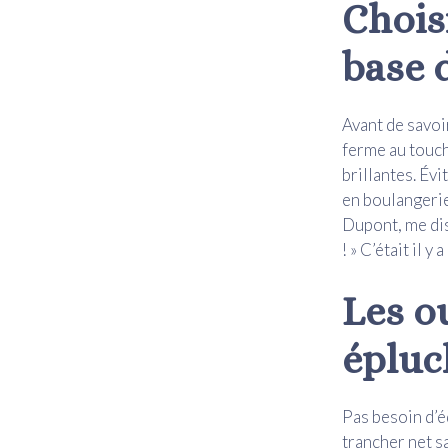
Choisi
base 
Avant de savoi
ferme au touch
brillantes. Évi
en boulangerie
Dupont, me disa
! » C’était il y
Les o
épluc
Pas besoin d’é
trancher net s