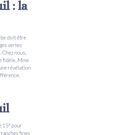
l : la
be doit être
iges vertes
s. Chez nous,
te fidèle, Mme
 une révélation
différence.
il
e 15° pour
tranches fines