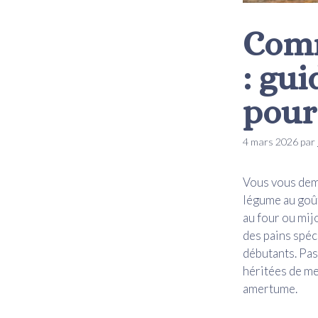
Comm
: gu
pour
4 mars 2026
par
Vous vous de
légume au goût 
au four ou mij
des pains spéc
débutants. Pas
héritées de me
amertume.