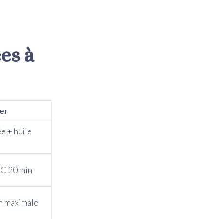
es à
er
e + huile
°C 20 min
on maximale