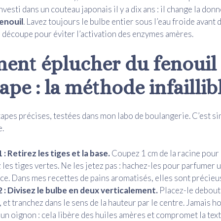
 investi dans un couteau japonais il y a dix ans : il change la don
enouil
. Lavez toujours le bulbe entier sous l’eau froide avan
a découpe pour éviter l’activation des enzymes amères.
nt éplucher du fenouil
ape : la méthode infaillib
tapes précises, testées dans mon labo de boulangerie. C’est si
e.
 : Retirez les tiges et la base.
Coupez 1 cm de la racine pour s
 les tiges vertes. Ne les jetez pas : hachez-les pour parfumer 
ce. Dans mes recettes de pains aromatisés, elles sont précieu
 : Divisez le bulbe en deux verticalement.
Placez-le debout 
 et tranchez dans le sens de la hauteur par le centre. Jamais 
n oignon : cela libère des huiles amères et compromet la text