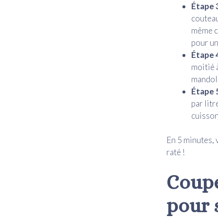
Étape 3
couteau
même cu
pour un
Étape 
moitié 
mandoli
Étape 5
par lit
cuisson
En 5 minutes, 
raté !
Coupe
pour 