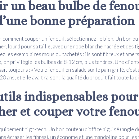
r un beau bulbe de fenoui
d’une bonne préparation
r comment couper un fenouil, sélectionnez-le bien. Un bon bul
er, lourd pour sa taille, avec une robe blanche nacrée et des t
tez les exemplaires mous ou tachetés : ils sont fibreux et amer
, on privilégie les bulbes de 8-12 cm, plus tendres. Une clien
it toujours : « Votre fenouil en salade sur le pain grillé, c’est
 a 20 ans, et elle avait raison : la qualité du produit fait toute la 
utils indispensables pour
her et couper votre fenou
quipement high-tech. Un bon couteau d’office aiguisé (angle d
ans écraser les fibres), un économe et une mandoline pour les 