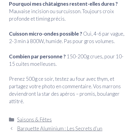
Pourquoi mes châtaignes restent-elles dures ?
Mauvaise incision ou surcuisson. Toujours croix
profonde et timing précis.
Cuisson micro-ondes possible ?
Oui, 4-6 par vague,
2-3 min à 800W, humide. Pas pour gros volumes.
Combien par personne ?
150-200g crues, pour 10-
15 cuites moelleuses.
Prenez 500g ce soir, testez au four avec thym, et
partagez votre photo en commentaire. Vos marrons
deviendront la star des apéros – promis, boulanger
attitré.
Catégories
Saisons & Fêtes
Barquette Aluminium : Les Secrets d’un