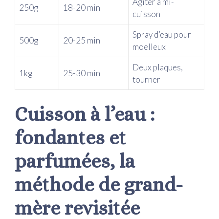
Agiter à mi-
250g
18-20 min
cuisson
Spray d’eau pour
500g
20-25 min
moelleux
Deux plaques,
1kg
25-30 min
tourner
Cuisson à l’eau :
fondantes et
parfumées, la
méthode de grand-
mère revisitée