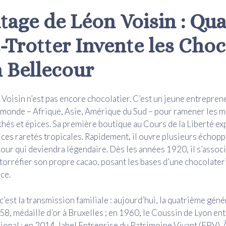
itage de Léon Voisin : Qu
-Trotter Invente les Choc
n Bellecour
Voisin n’est pas encore chocolatier. C’est un jeune entrepren
e monde – Afrique, Asie, Amérique du Sud – pour ramener les m
 thés et épices. Sa première boutique au Cours de la Liberté ex
 ces raretés tropicales. Rapidement, il ouvre plusieurs échopp
cour qui deviendra légendaire. Dès les années 1920, il s’assoc
orréfier son propre cacao, posant les bases d’une chocolateri
ce.
c’est la transmission familiale : aujourd’hui, la quatrième géné
958, médaille d’or à Bruxelles ; en 1960, le Coussin de Lyon ent
ional ; en 2014, label Entreprise du Patrimoine Vivant (EPV). 