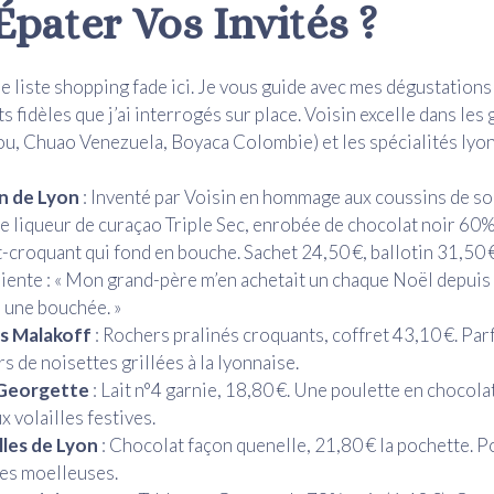
Épater Vos Invités ?
e liste shopping fade ici. Je vous guide avec mes dégustations
ts fidèles que j’ai interrogés sur place. Voisin excelle dans les
u, Chuao Venezuela, Boyaca Colombie) et les spécialités lyon
n de Lyon
: Inventé par Voisin en hommage aux coussins de soi
 liqueur de curaçao Triple Sec, enrobée de chocolat noir 60%
-croquant qui fond en bouche. Sachet 24,50 €, ballotin 31,50
liente : « Mon grand-père m’en achetait un chaque Noël depuis
 une bouchée. »
és Malakoff
: Rochers pralinés croquants, coffret 43,10 €. Parf
s de noisettes grillées à la lyonnaise.
Georgette
: Lait n°4 garnie, 18,80 €. Une poulette en chocolat
x volailles festives.
les de Lyon
: Chocolat façon quenelle, 21,80 € la pochette. P
es moelleuses.