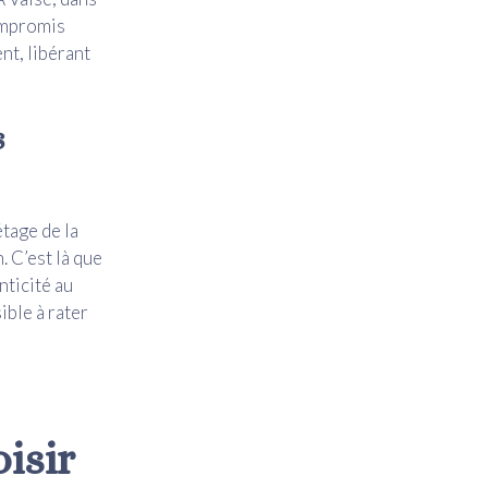
compromis
nt, libérant
s
tage de la
. C’est là que
nticité au
ible à rater
isir