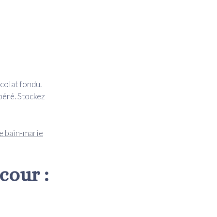
colat fondu.
péré. Stockez
e bain-marie
cour :