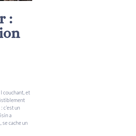
 :
tion
l couchant, et
sistiblement
: c’est un
isin a
, se cache un