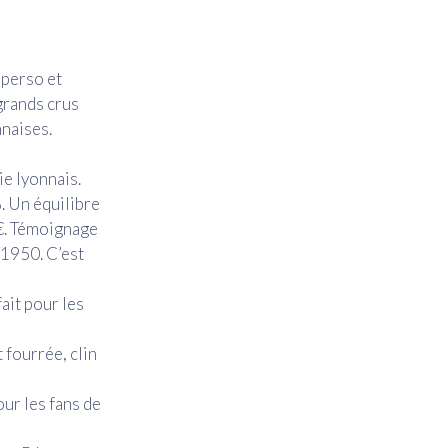
 perso et
 grands crus
naises.
e lyonnais.
. Un équilibre
 €. Témoignage
 1950. C’est
ait pour les
 fourrée, clin
our les fans de