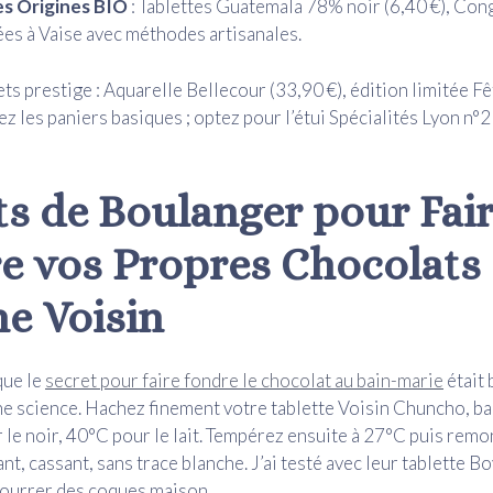
s Origines BIO
: Tablettes Guatemala 78% noir (6,40 €), Con
ées à Vaise avec méthodes artisanales.
ets prestige : Aquarelle Bellecour (33,90 €), édition limitée F
z les paniers basiques ; optez pour l’étui Spécialités Lyon n°2
ts de Boulanger pour Fai
e vos Propres Chocolats
e Voisin
que le
secret pour faire fondre le chocolat au bain-marie
était 
une science. Hachez finement votre tablette Voisin Chuncho, ba
le noir, 40°C pour le lait. Tempérez ensuite à 27°C puis remo
lant, cassant, sans trace blanche. J’ai testé avec leur tablette B
fourrer des coques maison.