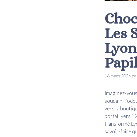
Choc
Les 
Lyon
Papi
16 mars 2026
pa
Imaginez-vous 
soudain, l’ode
vers la boutiqu
portail vers 1
transformé Lyo
savoir-faire q