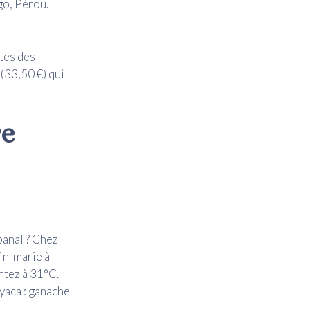
go, Pérou.
êtes des
 (33,50 €) qui
re
banal ? Chez
in-marie à
ntez à 31°C.
oyaca : ganache