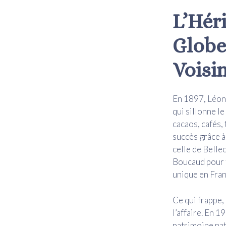
L’Hér
Globe
Voisi
En 1897, Léon 
qui sillonne l
cacaos, cafés,
succès grâce à
celle de Belle
Boucaud pour t
unique en Fran
Ce qui frappe, 
l’affaire. En 1
patrimoine nat