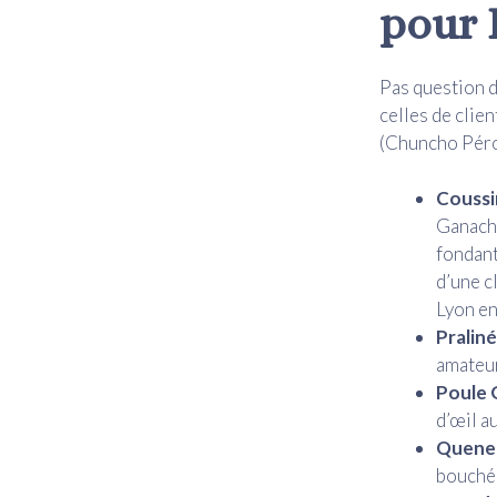
pour 
Pas question d
celles de clien
(Chuncho Péro
Coussi
Ganache
fondant
d’une c
Lyon en
Pralin
amateur
Poule 
d’œil au
Quenel
bouché