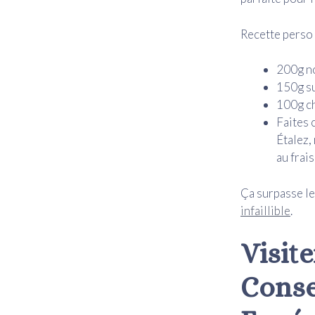
Recette perso 
200g no
150g s
100g ch
Faites 
Étalez,
au frai
Ça surpasse le
infaillible
.
Visite
Conse