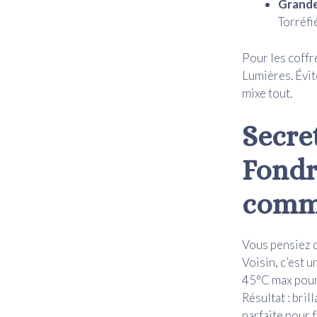
Grande
Torréfi
Pour les coffr
Lumières. Évite
mixe tout.
Secre
Fondr
comm
Vous pensiez 
Voisin, c’est 
45°C max pour 
Résultat : bril
parfaite pour 