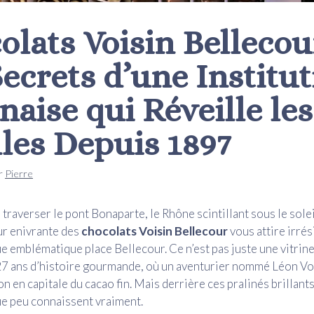
olats Voisin Bellecour
Secrets d’une Institu
naise qui Réveille les
lles Depuis 1897
r
Pierre
traverser le pont Bonaparte, le Rhône scintillant sous le solei
ur enivrante des
chocolats Voisin Bellecour
vous attire irré
e emblématique place Bellecour. Ce n’est pas juste une vitrine 
27 ans d’histoire gourmande, où un aventurier nommé Léon Vo
n en capitale du cacao fin. Mais derrière ces pralinés brillants
ue peu connaissent vraiment.