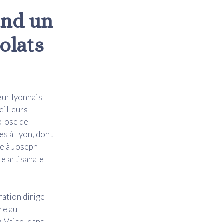
and un
olats
eur lyonnais
eilleurs
plose de
es à Lyon, dont
ie à Joseph
e artisanale
ration dirige
re au
À Vaise, dans