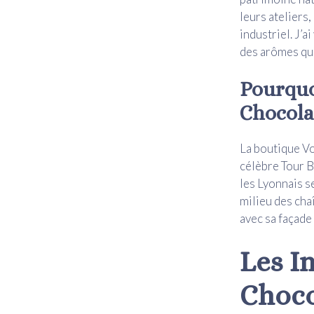
leurs ateliers
industriel. J’a
des arômes qui
Pourquo
Chocolat
La boutique Vo
célèbre Tour B
les Lyonnais s
milieu des cha
avec sa façade
Les I
Choco