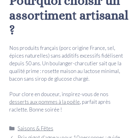
Pourquoi choisir un
assortiment artisanal
?
Nos produits français (porc origine France, sel,
épices naturelles) sans additifs excessifs fidélisent
depuis 50 ans. Un boulanger-charcutier sait que la
qualité prime : rosette maison au lactose minimal,
bacon sans sirop de glucose chargé.
Pour clore en douceur, inspirez-vous de nos
desserts aux pommes à la poêle
, parfait après
raclette. Bonne soirée !
Catégories
Saisons & Fêtes
Prix gigot d’agneau pour 10 personnes : guide