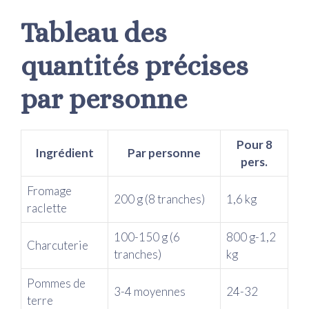
Tableau des
quantités précises
par personne
Pour 8
Ingrédient
Par personne
pers.
Fromage
200 g (8 tranches)
1,6 kg
raclette
100-150 g (6
800 g-1,2
Charcuterie
tranches)
kg
Pommes de
3-4 moyennes
24-32
terre