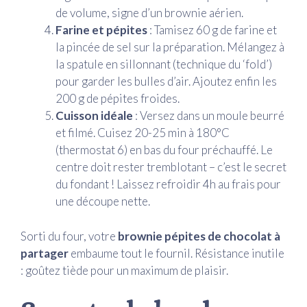
de volume, signe d’un brownie aérien.
Farine et pépites
: Tamisez 60 g de farine et
la pincée de sel sur la préparation. Mélangez à
la spatule en sillonnant (technique du ‘fold’)
pour garder les bulles d’air. Ajoutez enfin les
200 g de pépites froides.
Cuisson idéale
: Versez dans un moule beurré
et filmé. Cuisez 20-25 min à 180°C
(thermostat 6) en bas du four préchauffé. Le
centre doit rester tremblotant – c’est le secret
du fondant ! Laissez refroidir 4h au frais pour
une découpe nette.
Sorti du four, votre
brownie pépites de chocolat à
partager
embaume tout le fournil. Résistance inutile
: goûtez tiède pour un maximum de plaisir.