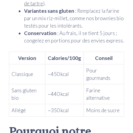
de tartre
).
Variantes sans gluten
: Remplacez la farine
par un mix riz-millet, comme nos brownies bio
testés pour les intolérants.
Conservation
: Au frais, il se tient 5 jours ;
congelez en portions pour des envies express.
Version
Calories/100g
Conseil
Pour
Classique
~450 kcal
gourmands
Sans gluten
Farine
~440 kcal
bio
alternative
Allégé
~350 kcal
Moins de sucre
Pourquoi notre