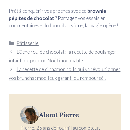
Prêt à conquérir vos proches avec ce
brownie
pépites de chocolat
? Partagez vos essais en
commentaires – du fournil au vôtre, la magie opère !
Catégories
Pâtisserie
Bûche roulée chocolat : la recette de boulanger
infaillible pour un Noël inoubliable
La recette de cinnamon rolls qui va révolutionner
vos brunchs : moelleux garanti ou remboursé !
About Pierre
Pierre, 25 ans de fournil au compteur.