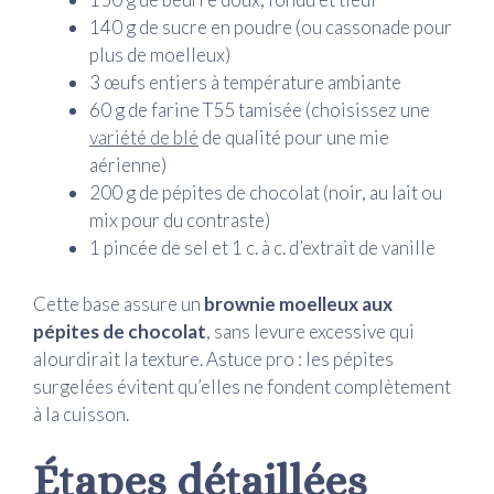
140 g de sucre en poudre (ou cassonade pour
plus de moelleux)
3 œufs entiers à température ambiante
60 g de farine T55 tamisée (choisissez une
variété de blé
de qualité pour une mie
aérienne)
200 g de pépites de chocolat (noir, au lait ou
mix pour du contraste)
1 pincée de sel et 1 c. à c. d’extrait de vanille
Cette base assure un
brownie moelleux aux
pépites de chocolat
, sans levure excessive qui
alourdirait la texture. Astuce pro : les pépites
surgelées évitent qu’elles ne fondent complètement
à la cuisson.
Étapes détaillées