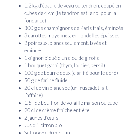
1,2 kg d’épaule de veau ou tendron, coupé en
cubes de 4 cm (le tendron est le roi pour la
fondance)
300 g de champignons de Paris frais, émincés
3 carottes moyennes, en rondelles épaisses
2 poireaux, blancs seulement, lavés et
émincés
1 oignon piqué d’un clou de girofle
1 bouquet garni (thym, laurier, persil)
100 g de beurre doux (clarifié pour le doré)
50 g de farine fluide
20 cl de vin blanc sec (un muscadet fait
l’affaire)
1,5 l de bouillon de volaille maison ou cube
20 cl de crème fraîche entière
2 jaunes d’œufs
Jus d’1 citron bio
Sel, poivre du moulin