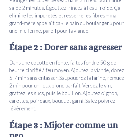
Plongez les cubes de veau dans 3 l d’eau bouillante
salée 2 minutes. Égouttez, rincez à l’eau froide. Ça
élimine les impuretés et resserre les fibres – ma
grand-mère appelait ça « le bain du boulanger » pour
une mie ferme, pareil pour la viande.
Étape 2 : Dorer sans agresser
Dans une cocotte en fonte, faites fondre 50 g de
beurre clarifié à feu moyen. Ajoutez la viande, dorez
5-7 min sans entasser. Saupoudrez la farine, remuez
2 min pour un roux blond parfait. Versez le vin,
grattez les sucs, puis le bouillon. Ajoutez oignon,
carottes, poireaux, bouquet garni. Salez poivrez
légèrement.
Étape 3 : Mijoter comme un
pro