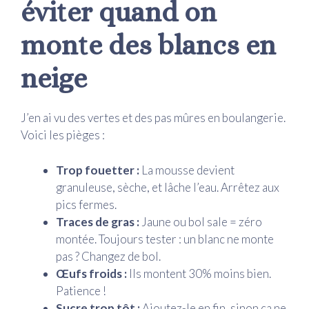
éviter quand on
monte des blancs en
neige
J’en ai vu des vertes et des pas mûres en boulangerie.
Voici les pièges :
Trop fouetter :
La mousse devient
granuleuse, sèche, et lâche l’eau. Arrêtez aux
pics fermes.
Traces de gras :
Jaune ou bol sale = zéro
montée. Toujours tester : un blanc ne monte
pas ? Changez de bol.
Œufs froids :
Ils montent 30% moins bien.
Patience !
Sucre trop tôt :
Ajoutez-le en fin, sinon ça ne