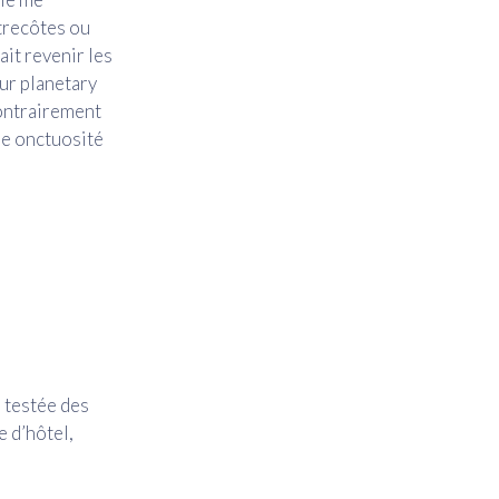
ntrecôtes ou
ait revenir les
ur planetary
Contrairement
une onctuosité
, testée des
e d’hôtel,