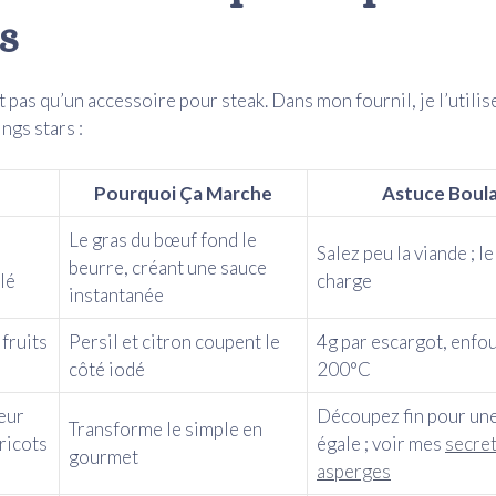
s
 pas qu’un accessoire pour steak. Dans mon fournil, je l’utilise
ngs stars :
Pourquoi Ça Marche
Astuce Boul
Le gras du bœuf fond le
Salez peu la viande ; l
beurre, créant une sauce
lé
charge
instantanée
fruits
Persil et citron coupent le
4g par escargot, enfo
côté iodé
200°C
eur
Découpez fin pour une
Transforme le simple en
ricots
égale ; voir mes
secret
gourmet
asperges