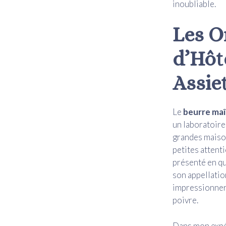
inoubliable.
Les O
d’Hôte
Assie
Le
beurre maî
un laboratoire
grandes maison
petites attent
présenté en qu
son appellation
impressionner 
poivre.
Dans mon expér