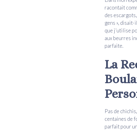
racontait comm
des escargots, 
gens », disait
que j’utilise 
aux beurres ind
parfaite.
La Re
Boulan
Perso
Pas de chichis
centaines de f
parfait pour u