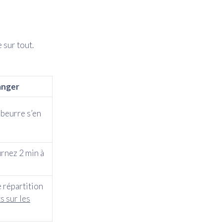
 sur tout.
anger
e beurre s’en
urnez 2 min à
 répartition
s sur les