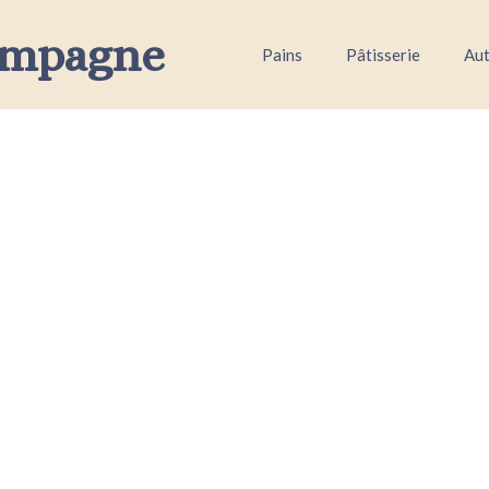
ampagne
Pains
Pâtisserie
Aut