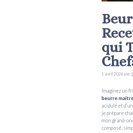
Beur
Rece
qui 
Chef
1 avril 2026
par
Imaginez un fi
beurre maître
acidulé et d’un
je prépare cha
mon grand-oncl
composé, simpl