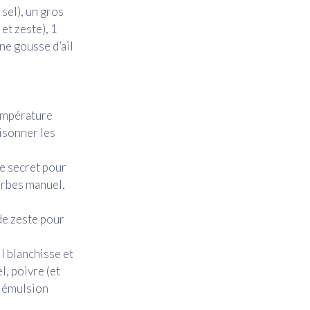
sel), un gros
 et zeste), 1
une gousse d’ail
température
risonner les
le secret pour
herbes manuel,
 de zeste pour
l blanchisse et
, poivre (et
e émulsion