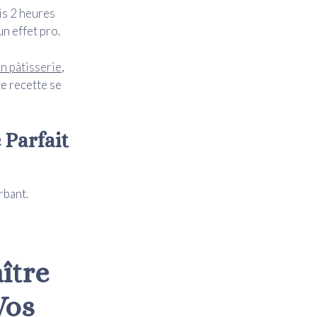
is 2 heures
n effet pro.
n pâtisserie
,
e recette se
 Parfait
rbant.
ître
Vos