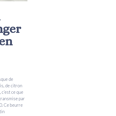
a
nger
 en
isque de
is, de citron
 c’est ce que
transmise par
0. Ce beurre
tin