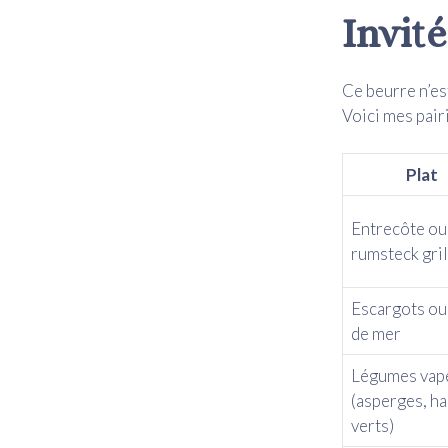
Invité
Ce beurre n’est
Voici mes pairi
Plat
Entrecôte ou
rumsteck gril
Escargots ou 
de mer
Légumes vap
(asperges, ha
verts)