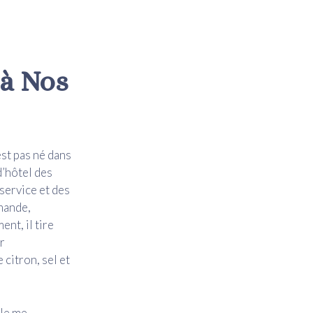
 à Nos
est pas né dans
d’hôtel des
service et des
mande,
nt, il tire
r
citron, sel et
cle me