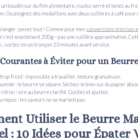
un boudin sur du film alimentaire, roulez serré et tenez au fra
. Ou poignez des medaillons avec deux cuillères à café pour u
ulanger : pesez tout ! Comme pour mes
conversions précises e
 c’est exactement 200g – pas une cuillère approximative. Cett
 ; sortez-en un tronçon 10 minutes avant service.
 Courantes à Éviter pour un Beurre
trop froid : impossible à travailler, texture granuleuse.
humide : le beurre se sépare. Séchez-le bien sur du papier abso
citron : vire au beurre clarifié. Goûtez et ajustez.
u repos : les saveurs ne se marient pas.
nt Utiliser le Beurre Ma
el : 10 Idées pour Épater 