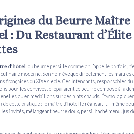
rigines du Beurre Maître
l : Du Restaurant d’Élite
ttes
tre d’hôtel
, ou beurre persillé comme on l’appelle parfois, n’
 culinaire moderne. Son nom évoque directement les maîtres 
s françaises du XIXe siècle. Ces intendants, responsables du 
ions pour les convives, préparaient ce beurre composé à la de
enelles ou en medaillons sur des plats chauds. Étymologiqueme
 de cette pratique : le maître d’hôtel le réalisait lui-même pou
les invités, mélangeant beurre doux, persil haché menu, jus de 
ience de boulanger, j’ai vu ce beurre évoluer. Mon grand-on