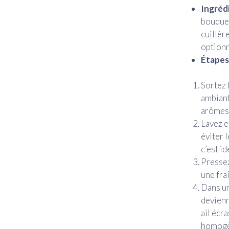
Ingrédi
bouquet 
cuillèr
optionn
Étapes 
Sortez 
ambiant
arômes
Lavez e
éviter 
c’est id
Pressez
une fra
Dans un
devienn
ail écr
homogè