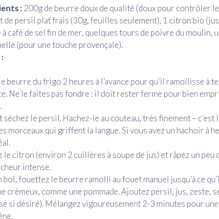
ents :
200g de beurre doux de qualité (doux pour contrôler le 
de persil plat frais (30g, feuilles seulement), 1 citron bio (jus
e à café de sel fin de mer, quelques tours de poivre du moulin, 
elle (pour une touche provençale).
:
le beurre du frigo 2 heures à l’avance pour qu’il ramollisse à 
e. Ne le faites pas fondre : il doit rester ferme pour bien emp
.
t séchez le persil. Hachez-le au couteau, très finement – c’est 
les morceaux qui griffent la langue. Si vous avez un hachoir à 
éal.
 le citron (environ 2 cuillères à soupe de jus) et râpez un peu
îcheur intense.
 bol, fouettez le beurre ramolli au fouet manuel jusqu’à ce qu’i
e crémeux, comme une pommade. Ajoutez persil, jus, zeste, sel
asé si désiré). Mélangez vigoureusement 2-3 minutes pour un
ne.