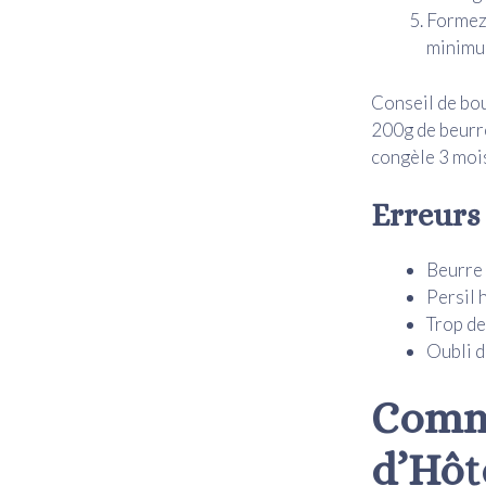
Formez 
minimum
Conseil de bo
200g de beurre
congèle 3 mois
Erreurs
Beurre 
Persil 
Trop de 
Oubli d
Comme
d’Hôt