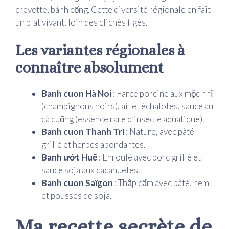
crevette, bánh cống. Cette diversité régionale en fait
un plat vivant, loin des clichés figés.
Les variantes régionales à
connaître absolument
Banh cuon Hà Noi
: Farce porcine aux mộc nhĩ
(champignons noirs), ail et échalotes, sauce au
cà cuống (essence rare d’insecte aquatique).
Banh cuon Thanh Trì
: Nature, avec pâté
grillé et herbes abondantes.
Banh ướt Huế
: Enroulé avec porc grillé et
sauce soja aux cacahuètes.
Banh cuon Saïgon
: Thập cẩm avec pâté, nem
et pousses de soja.
Ma recette secrète de