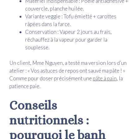
Matériel indispensable : Poêle antiadhésive +
couvercle, planche huilée.
Variante veggie : Tofu émietté + carottes
râpées dans la farce.
Conservation : Vapeur 2 jours au frais,
réchauffez à la vapeur pour garder la
souplesse.
Un client, Mme Nguyen, a testé ma version lors d’un
atelier : « Vos astuces de repos ont sauvé ma pâte ! »
Comme pour doser précisément une
pâte à pain
, la
patience paie.
Conseils
nutritionnels :
pourquoi le banh