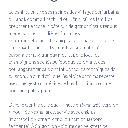
Le banh cuon tire ses racines des villages périurbains
d’Hanoi, comme Thanh Trì ou Kênh, où les familles
préparent encore la pâte sur de grands tissus tendus
au-dessus de chaudières fumantes.
Traditionnellement lié aux phases lunaires – pleine
ou nouvelle lune –, il symbolise la simplicité
paysanne : riz glutineux moulu, porc local et
champignons séchés. À l’époque coloniale, des
boulangers français ont influencé les techniques de
cuisson, un clin d’œil que j’exploite dans ma recette
avec une gestion précise de l’hydratation, comme
pour une pâte à pain.
Dans le Centre et le Sud, il mute en
bánh ướt
, version
« mouillée » sans farce, servie avec chả lụa
(mortadelle vietnamienne) ou nem chua (porc
fermenté). À Saïgon, on y ajoute des beignets de