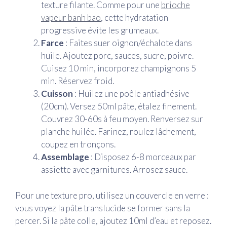
texture filante. Comme pour une
brioche
vapeur banh bao
, cette hydratation
progressive évite les grumeaux.
Farce
: Faites suer oignon/échalote dans
huile. Ajoutez porc, sauces, sucre, poivre.
Cuisez 10 min, incorporez champignons 5
min. Réservez froid.
Cuisson
: Huilez une poêle antiadhésive
(20cm). Versez 50ml pâte, étalez finement.
Couvrez 30-60s à feu moyen. Renversez sur
planche huilée. Farinez, roulez lâchement,
coupez en tronçons.
Assemblage
: Disposez 6-8 morceaux par
assiette avec garnitures. Arrosez sauce.
Pour une texture pro, utilisez un couvercle en verre :
vous voyez la pâte translucide se former sans la
percer. Si la pâte colle, ajoutez 10ml d’eau et reposez.