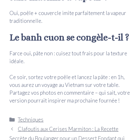
Oui, poêle + couvercle imite parfaitement la vapeur
traditionnelle.
Le banh cuon se congèle-t-il ?
Farce oui, pâte non : cuisez tout frais pour la texture
idéale.
Ce soir, sortez votre poêle et lancez la pâte : en 1h,
vous aurez un voyage au Vietnam sur votre table.
Partagez vos photos en commentaire – qui sait, votre
version pourrait inspirer ma prochaine fournée !
Catégories
Techniques
Clafoutis aux Cerises Marmiton : La Recette
Secrète du Boulanger pour un Dessert Fondant qui