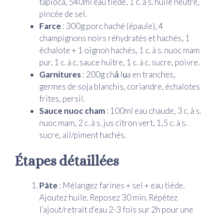
tapioca, 540ml eau tiède, 1 c. à s. huile neutre,
pincée de sel.
Farce
: 300g porc haché (épaule), 4
champignons noirs réhydratés et hachés, 1
échalote + 1 oignon hachés, 1 c. à s. nuoc mam
pur, 1 c. à c. sauce huître, 1 c. à c. sucre, poivre.
Garnitures
: 200g chả lụa en tranches,
germes de soja blanchis, coriandre, échalotes
frites, persil.
Sauce nuoc cham
: 100ml eau chaude, 3 c. à s.
nuoc mam, 2 c. à s. jus citron vert, 1,5 c. à s.
sucre, ail/piment hachés.
Étapes détaillées
Pâte
: Mélangez farines + sel + eau tiède.
Ajoutez huile. Reposez 30 min. Répétez
l’ajout/retrait d’eau 2-3 fois sur 2h pour une