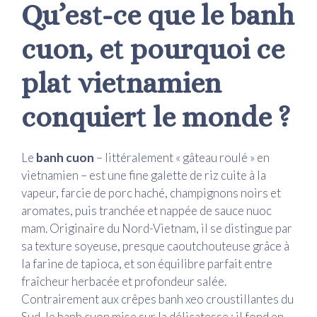
Qu’est-ce que le banh
cuon, et pourquoi ce
plat vietnamien
conquiert le monde ?
Le
banh cuon
– littéralement « gâteau roulé » en
vietnamien – est une fine galette de riz cuite à la
vapeur, farcie de porc haché, champignons noirs et
aromates, puis tranchée et nappée de sauce nuoc
mam. Originaire du Nord-Vietnam, il se distingue par
sa texture soyeuse, presque caoutchouteuse grâce à
la farine de tapioca, et son équilibre parfait entre
fraîcheur herbacée et profondeur salée.
Contrairement aux crêpes banh xeo croustillantes du
Sud, le banh cuon mise sur la délicatesse : il fond en