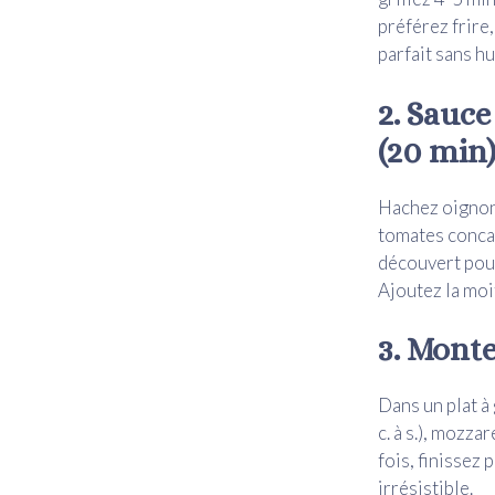
préférez frire
parfait sans hu
2. Sauc
(20 min
Hachez oignons 
tomates concas
découvert pour
Ajoutez la moit
3. Monte
Dans un plat à 
c. à s.), mozza
fois, finissez
irrésistible.