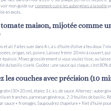
, voir mon guide sur
comment cuire les aubergines à la poêle
po
ile en excès.
e tomate maison, mijotée comme un
)
et ail. Faites suer dans 4 c. à s. d’huile d’olive à feu doux 7 m
sées, origan, sel, poivre. Laissez frémir 20 min à couvert, pui
 épaissir. Mixez grossièrement si vous voulez lisse, ou laisse
ié du basilic ciselé. Goûtez : une sauce qui claque, c’est 80% d
z les couches avec précision (10 mi
gratin (30×20 cm), étalez 3 c. à s. de sauce. Alternez : aubergin
rella en tranches, parmesan généreux, 2-3 feuilles de basilic. 
 par sauce + fromages. Saupoudrez chapelure + filet d’huile pour