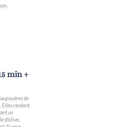
son.
15 min +
 Saupoudrez de
. Elles rendent
vant un
e d’olive,
il. Si vous