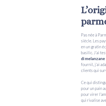
L’orig
parme
Pas née à Par
siècle. Les pa
en un gratin é
basilic. J’ai t
di melanzane
fournil, j’ai ad
clients qui sur
Ce qui disting
pour un pain au
pour virer l’a
qui rivalise av