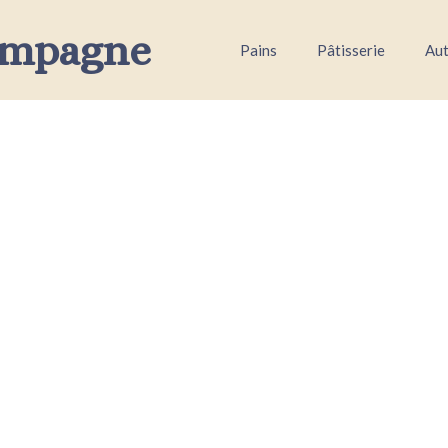
ampagne
Pains
Pâtisserie
Aut