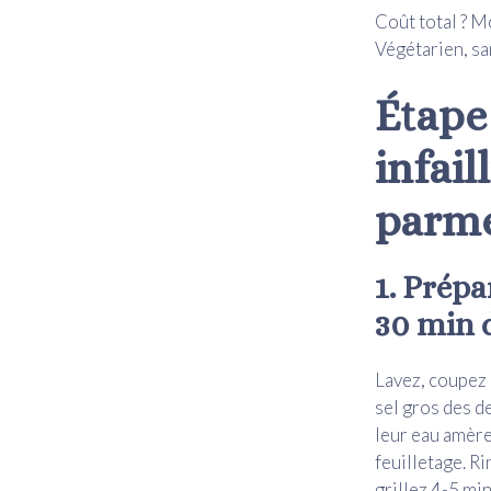
Coût total ? M
Végétarien, sa
Étape
infail
parm
1. Prép
30 min 
Lavez, coupez 
sel gros des d
leur eau amèr
feuilletage. R
grillez 4-5 mi