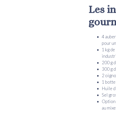
Les i
gourm
4 auber
pour un
1 kg de
industr
200 g d
300 g d
2 oigno
1 botte
Huile d
Sel gro
Option 
au mixe