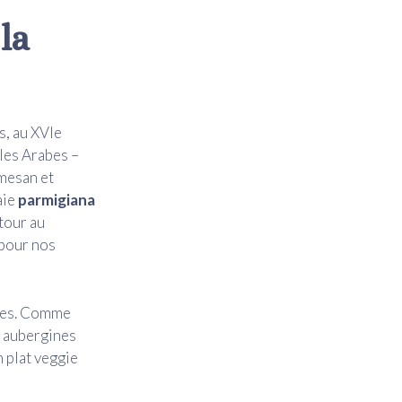
la
s, au XVIe
 les Arabes –
rmesan et
aie
parmigiana
etour au
t pour nos
ntes. Comme
es aubergines
n plat veggie