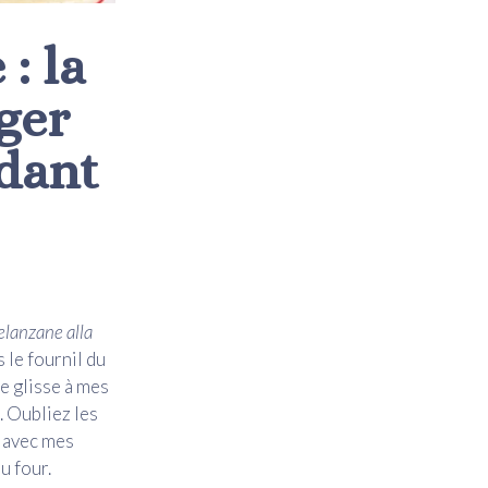
: la
ger
ndant
lanzane alla
 le fournil du
je glisse à mes
. Oubliez les
e avec mes
u four.