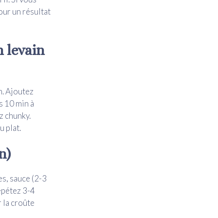
ur un résultat
 levain
in. Ajoutez
s 10 min à
z chunky.
u plat.
n)
es, sauce (2-3
Répétez 3-4
 la croûte