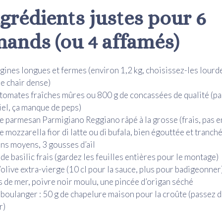
ngrédients justes pour 6
ands (ou 4 affamés)
gines longues et fermes (environ 1,2 kg, choisissez-les lourde
e chair dense)
 tomates fraîches mûres ou 800 g de concassées de qualité (pa
iel, ça manque de peps)
e parmesan Parmigiano Reggiano râpé à la grosse (frais, pas e
e mozzarella fior di latte ou di bufala, bien égouttée et tranché
ns moyens, 3 gousses d’ail
 de basilic frais (gardez les feuilles entières pour le montage)
’olive extra-vierge (10 cl pour la sauce, plus pour badigeonner
s de mer, poivre noir moulu, une pincée d’origan séché
boulanger : 50 g de chapelure maison pour la croûte (passez d
r)