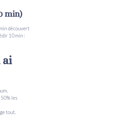
40 min)
 min découvert
édir 10 min :
 ai
mum.
e 50% les
ge tout.