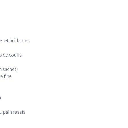
s et brillantes
s de coulis
n sachet)
e fine
)
u pain rassis