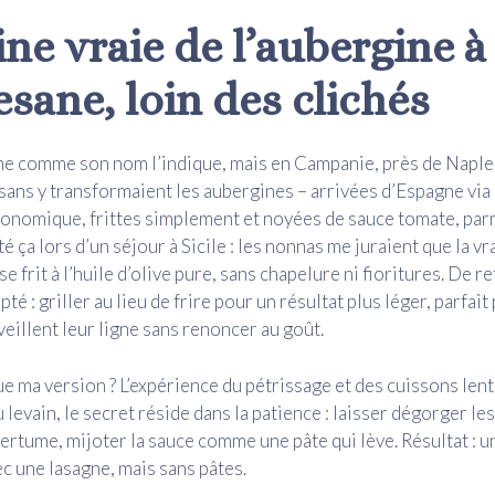
ine vraie de l’aubergine à 
sane, loin des clichés
me comme son nom l’indique, mais en Campanie, près de Naple
ysans y transformaient les aubergines – arrivées d’Espagne via
conomique, frittes simplement et noyées de sauce tomate, pa
esté ça lors d’un séjour à Sicile : les nonnas me juraient que la vr
se frit à l’huile d’olive pure, sans chapelure ni fioritures. De r
apté : griller au lieu de frire pour un résultat plus léger, parfai
veillent leur ligne sans renoncer au goût.
ue ma version ? L’expérience du pétrissage et des cuissons le
 levain, le secret réside dans la patience : laisser dégorger l
mertume, mijoter la sauce comme une pâte qui lève. Résultat : u
ec une lasagne, mais sans pâtes.