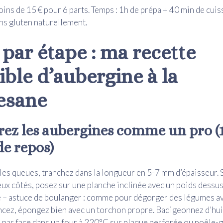
oins de 15 € pour 6 parts. Temps : 1h de prépa + 40 min de cuis
ns gluten naturellement.
 par étape : ma recette
lible d’aubergine à la
esane
arez les aubergines comme un pro (
de repos)
les queues, tranchez dans la longueur en 5-7 mm d’épaisseur.
eux côtés, posez sur une planche inclinée avec un poids dessus
e – astuce de boulanger : comme pour dégorger des légumes a
incez, épongez bien avec un torchon propre. Badigeonnez d’huil
n par face dans un four à 220°C sur plaque perforée ou poêle-gr