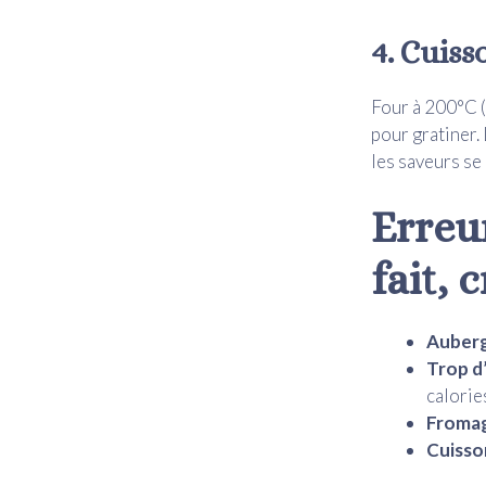
4. Cuiss
Four à 200°C (
pour gratiner. 
les saveurs se
Erreur
fait, 
Auberg
Trop d’
calorie
Fromag
Cuisso