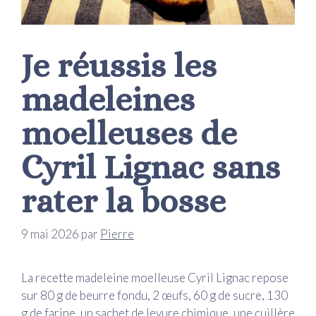
Je réussis les
madeleines
moelleuses de
Cyril Lignac sans
rater la bosse
9 mai 2026
par
Pierre
La recette madeleine moelleuse Cyril Lignac repose
sur 80 g de beurre fondu, 2 œufs, 60 g de sucre, 130
g de farine, un sachet de levure chimique, une cuillère