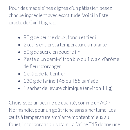
Pour des madeleines dignes d’un pâtissier, pesez
chaque ingrédient avec exactitude. Voici la liste
exacte de Cyril Lignac.
80 g de beurre doux, fondu et tiédi
2 œufs entiers, à température ambiante
60 g de sucre en poudre fin
Zeste d’un demi-citron bio ou 1 c. à c. d’arôme
de fleur d’oranger
1 c. à c. de lait entier
130 g de farine T45 ou T55 tamisée
1 sachet de levure chimique (environ 11 g)
Choisissez un beurre de qualité, comme un AOP
Normandie, pour un goût riche sans amertume. Les
œufs à température ambiante montent mieux au
fouet, incorporant plus d’air. La farine T45 donne une