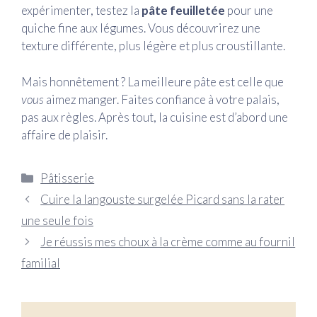
expérimenter, testez la
pâte feuilletée
pour une
quiche fine aux légumes. Vous découvrirez une
texture différente, plus légère et plus croustillante.
Mais honnêtement ? La meilleure pâte est celle que
vous
aimez manger. Faites confiance à votre palais,
pas aux règles. Après tout, la cuisine est d’abord une
affaire de plaisir.
Catégories
Pâtisserie
Cuire la langouste surgelée Picard sans la rater
une seule fois
Je réussis mes choux à la crème comme au fournil
familial