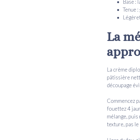
Base : l
Tenue :
Légèret
La mé
appro
La crème diplo
pâtissière net
découpage évit
Commencez par 
fouettez 4 jau
mélange, puis r
texture, pas le