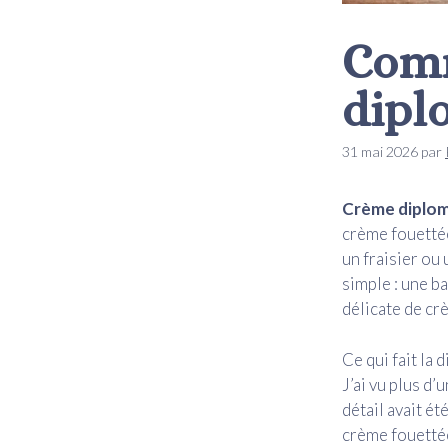
Comm
dipl
31 mai 2026
par
Crème diplom
crème fouettée
un fraisier ou
simple : une ba
délicate de c
Ce qui fait la 
J’ai vu plus d
détail avait é
crème fouettée