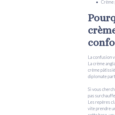
Crème g
Pourq
crème
conf
La confusion vi
La crème anglai
crème pâtissiè
diplomate part
Si vous cherch
pas surchauffer
Les repères cl
vite prendre u
cette base, vo