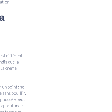
ation.
la
est différent.
ndis que la
. La crème
 un point : ne
 sans bouillir.
p poussée peut
r approfondir
ne tarte aux