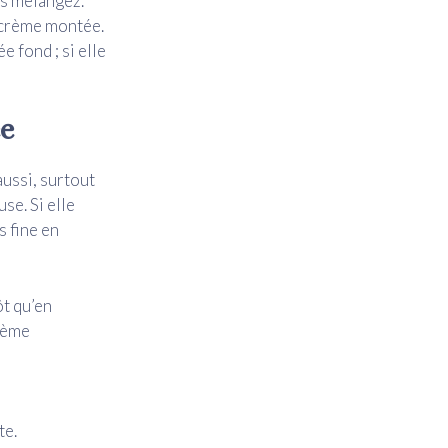
is mélangez.
 crème montée.
 fond ; si elle
ée
aussi, surtout
se. Si elle
 fine en
ôt qu’en
crème
te.