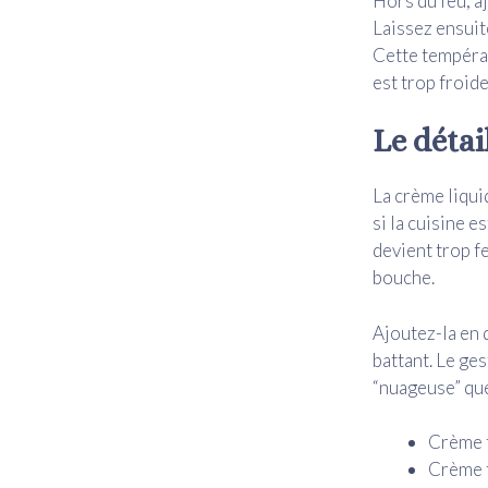
Hors du feu, a
Laissez ensuit
Cette températ
est trop froide
Le détai
La crème liquid
si la cuisine 
devient trop f
bouche.
Ajoutez-la en 
battant. Le ges
“nuageuse” que
Crème t
Crème t