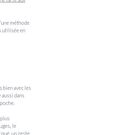
 d’une méthode
 utilisée en
s bien avec les
e aussi dans
 poche.
 plus
uges, le
arqué, un zeste