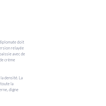
 diplomate doit
version relayée
épaissie avec de
l de crème
la densité. La
 toute la
erne, digne