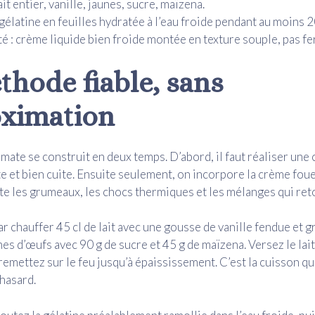
ait entier, vanille, jaunes, sucre, maïzena.
 gélatine en feuilles hydratée à l’eau froide pendant au moins 
é : crème liquide bien froide montée en texture souple, pas fe
thode fiable, sans
ximation
mate se construit en deux temps. D’abord, il faut réaliser une
te et bien cuite. Ensuite seulement, on incorpore la crème fou
e les grumeaux, les chocs thermiques et les mélanges qui re
chauffer 45 cl de lait avec une gousse de vanille fendue et gr
nes d’œufs avec 90 g de sucre et 45 g de maïzena. Versez le lait
emettez sur le feu jusqu’à épaississement. C’est la cuisson qui 
 hasard.