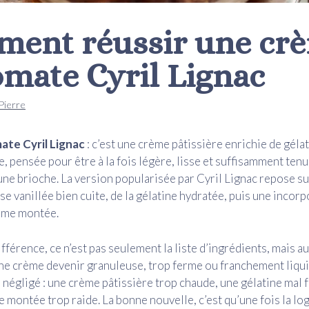
ent réussir une cr
omate Cyril Lignac
Pierre
ate Cyril Lignac
: c’est une crème pâtissière enrichie de gélat
, pensée pour être à la fois légère, lisse et suffisamment ten
 une brioche. La version popularisée par Cyril Lignac repose su
se vanillée bien cuite, de la gélatine hydratée, puis une incor
rème montée.
différence, ce n’est pas seulement la liste d’ingrédients, mais au
’une crème devenir granuleuse, trop ferme ou franchement liqu
té négligé : une crème pâtissière trop chaude, une gélatine mal
 montée trop raide. La bonne nouvelle, c’est qu’une fois la lo