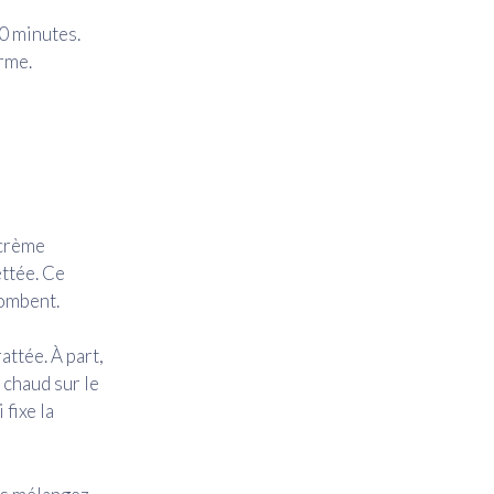
20 minutes.
rme.
 crème
ettée. Ce
tombent.
attée. À part,
 chaud sur le
fixe la