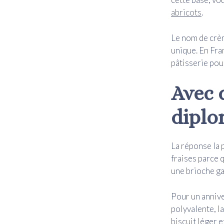
abricots
.
Le nom de crèm
unique. En Fra
pâtisserie po
Avec 
diplo
La réponse la p
fraises parce q
une brioche ga
Pour un anniver
polyvalente, la
biscuit léger e