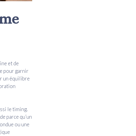
ème
ine et de
ue pour garnir
r un équilibre
poration
ssi le timing.
ide parce qu’un
 fondue ou une
gique