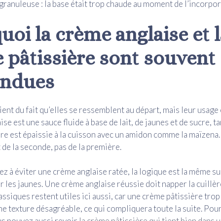
ranuleuse : la base était trop chaude au moment de l’incorpor
uoi la crème anglaise et 
 pâtissière sont souvent
ondues
ent du fait qu’elles se ressemblent au départ, mais leur usage 
se est une sauce fluide à base de lait, de jaunes et de sucre, ta
re est épaissie à la cuisson avec un amidon comme la maïzena
 de la seconde, pas de la première.
ez à éviter une crème anglaise ratée, la logique est la même sur
 les jaunes. Une crème anglaise réussie doit napper la cuillère
assiques restent utiles ici aussi, car une crème pâtissière tro
ne texture désagréable, ce qui compliquera toute la suite. Pou
us pouvez aussi revoir
la crème pâtissière qui tient bien dans u