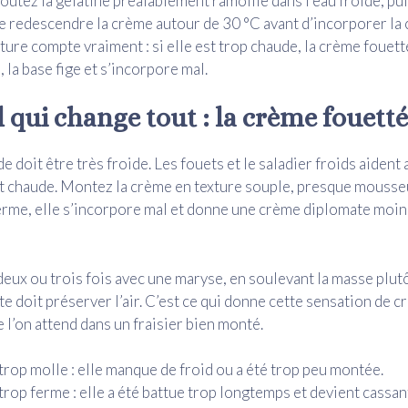
joutez la gélatine préalablement ramollie dans l’eau froide, pu
e redescendre la crème autour de 30 °C avant d’incorporer la
ure compte vraiment : si elle est trop chaude, la crème fouettée
, la base fige et s’incorpore mal.
l qui change tout : la crème fouett
e doit être très froide. Les fouets et le saladier froids aident 
est chaude. Montez la crème en texture souple, presque mousseu
erme, elle s’incorpore mal et donne une crème diplomate moins
deux ou trois fois avec une maryse, en soulevant la masse plut
te doit préserver l’air. C’est ce qui donne cette sensation de 
 l’on attend dans un fraisier bien monté.
rop molle : elle manque de froid ou a été trop peu montée.
rop ferme : elle a été battue trop longtemps et devient cassan