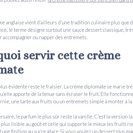
e anglaise vient d’ailleurs d’une tradition culinaire plus que
nce, le terme désigne surtout une sauce dessert classique, très
ur accompagner ou napper des entremets.
quoi servir cette crème
mate
lus évidente reste le fraisier. La crème diplomate se marie trè
u’elle apporte de la tenue sans écraser le fruit. Elle fonctionn
rnie, une tarte aux fruits ou un entremets simple à monter à la
saire, le parfum le plus sûr reste la vanille. C’est la version la
 plus lisible au goût et celle qui supporte le mieux les fruits ro
t une finition au sucre glace. Si vous voulez un dessert plus m