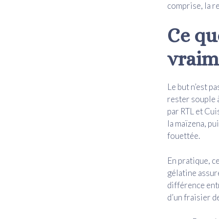
comprise, la re
Ce qu
vraim
Le but n’est p
rester souple 
par RTL et Cuis
la maïzena, pui
fouettée.
En pratique, ce
gélatine assure
différence ent
d’un fraisier de